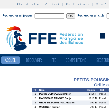
Plan du site
|
Contact
|
Publications
|
Mon C
Rechercher un joueur
Rechercher un club
ACCUEIL
DÉCOUVRIR
FFE
COMPÉTITIONS
SECTEU
PETITS-POUSSINS
Grille 
Pl
Nom
Rapide
Cat.
1
MARIN-CUDRAZ Maximilien
1426 F
PpoM
2
MANSCOUR RANSAY Sadja
1010 N
PpoM
3
GROS-DESORMEAUX Alexian
799 E
PpoM
4
WUSTNER Tristan
799 E
PpoM