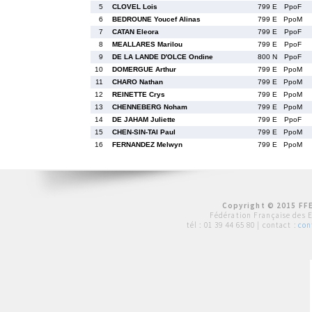
5
CLOVEL Lois
799 E
PpoF
6
BEDROUNE Youcef Alinas
799 E
PpoM
7
CATAN Eleora
799 E
PpoF
8
MEALLARES Marilou
799 E
PpoF
9
DE LA LANDE D'OLCE Ondine
800 N
PpoF
10
DOMERGUE Arthur
799 E
PpoM
11
CHARO Nathan
799 E
PpoM
12
REINETTE Crys
799 E
PpoM
13
CHENNEBERG Noham
799 E
PpoM
14
DE JAHAM Juliette
799 E
PpoF
15
CHEN-SIN-TAI Paul
799 E
PpoM
16
FERNANDEZ Melwyn
799 E
PpoM
Copyright © 2015 FFE
Fédération Française des 
tél :
01 39 44 65 80
| contact :
con