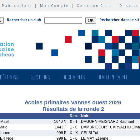
|
Publications
|
Mon Compte
|
Gérer son Club
|
Directeu
Rechercher un club
Rechercher dans le si
PÉTITIONS
SECTEURS
DOCUMENTS
DÉVELOPPEMENT
écoles primaires Vannes ouest 2026
Résultats de la ronde 2
Res.
Noirs
Mael
1040 N
0 - 1
DAGORN-PEIGNARD Raphael
Malo
1443 F
1 - 0
DAMBRICOURT CARVALHO Olivi
aouen
999 E
X - X
CELSI Tui
ER Noe
999 E
1 - 0
LE MAY Etienne