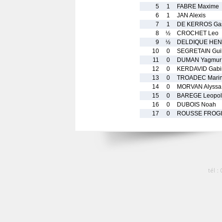
5
1
FABRE Maxime
6
1
JAN Alexis
7
1
DE KERROS Ga
8
½
CROCHET Leo
9
½
DELDIQUE HEN
10
0
SEGRETAIN Gu
11
0
DUMAN Yagmur 
12
0
KERDAVID Gabi
13
0
TROADEC Mari
14
0
MORVAN Alyssa
15
0
BAREGE Leopol
16
0
DUBOIS Noah
17
0
ROUSSE FROGI
tél :