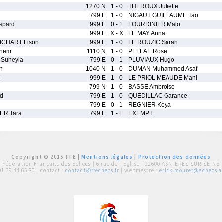
1270 N
1 - 0
THEROUX Juliette
799 E
1 - 0
NIGAUT GUILLAUME Tao
spard
999 E
0 - 1
FOURDINIER Malo
999 E
X - X
LE MAY Anna
ICHART Lison
999 E
1 - 0
LE ROUZIC Sarah
ihem
1110 N
1 - 0
PELLAE Rose
Suheyla
799 E
0 - 1
PLUVIAUX Hugo
n
1040 N
1 - 0
DUMAN Muhammed Asaf
n
999 E
1 - 0
LE PRIOL MEAUDE Mani
799 N
1 - 0
BASSE Ambroise
d
799 E
1 - 0
QUEDILLAC Garance
799 E
0 - 1
REGNIER Keya
ER Tara
799 E
1 - F
EXEMPT
Copyright © 2015 FFE |
Mentions légales
|
Protection des données
Fédération Française des Echecs |
6 rue de l'Eglise | 92600 ASNIERES SUR SEINE
01 39 44 65 80
| contact :
contact@ffechecs.fr
| webmestre :
erick.mouret@echecs.as