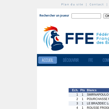
Plan du site
|
Contact
Rechercher un joueur
ACCUEIL
DÉCOUVRIR
FFE
COM
Ech.
Pts
Blancs
1
1
SMIRNAPOULO 
2
1
POURCHASSE 
3
1
LE BRAZIDEC L
4
1
ROUSSE FROGI