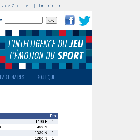
rs de Groupes
|
Imprimer
te
PARTENAIRES
BOUTIQUE
Pts
1496 F
1
a
999 N
1
1330 N
1
1280 N
1