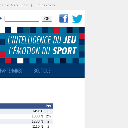
rs de Groupes
|
Imprimer
te
PARTENAIRES
BOUTIQUE
Pts
1496 F
3
1330 N
2½
1280 N
2
1110 N
2