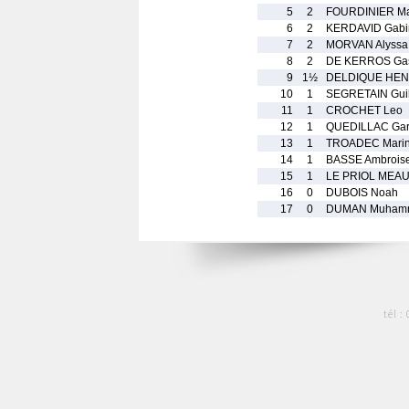
5
2
FOURDINIER Ma
6
2
KERDAVID Gabi
7
2
MORVAN Alyssa
8
2
DE KERROS Ga
9
1½
DELDIQUE HEN
10
1
SEGRETAIN Gu
11
1
CROCHET Leo
12
1
QUEDILLAC Gar
13
1
TROADEC Mari
14
1
BASSE Ambrois
15
1
LE PRIOL MEAU
16
0
DUBOIS Noah
17
0
DUMAN Muhamm
tél :