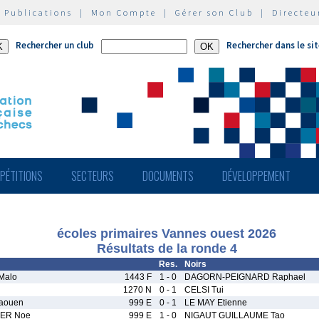
|
Publications
|
Mon Compte
|
Gérer son Club
|
Directeu
Rechercher un club
Rechercher dans le si
PÉTITIONS
SECTEURS
DOCUMENTS
DÉVELOPPEMENT
écoles primaires Vannes ouest 2026
Résultats de la ronde 4
Res.
Noirs
Malo
1443 F
1 - 0
DAGORN-PEIGNARD Raphael
1270 N
0 - 1
CELSI Tui
aouen
999 E
0 - 1
LE MAY Etienne
ER Noe
999 E
1 - 0
NIGAUT GUILLAUME Tao