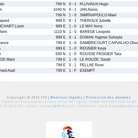
lo
799 N
0 - 1
PLUVIAUX Hugo
n
1040 N
0 - 1
JAN Alexis
799 N
1 - 0
SMIRNAPOULO Mael
spard
999 E
0 - 1
THEROUX Juliette
ICHART Lison
999 E
1 - 0
LE MAY Anna
ihem
1110 N
1 - 0
BAREGE Leopold
999 E
0 - 1
DUMAN Yagmur Suheyla
ance
799 E
1 - 0
DAMBRICOURT CARVALHO Olivi
n
999 E
1 - 0
REGNIER Keya
e
930 N
1 - 0
ROUSSE FROGIER Tara
DE Mani
799 E
1 - 0
LE ROUZIC Sarah
799 E
0 - 1
PELLAE Rose
ed Asaf
799 E
1 - F
EXEMPT
Copyright © 2015 FFE |
Mentions légales
|
Protection des données
Fédération Française des Echecs |
6 rue de l'Eglise | 92600 ASNIERES SUR SEINE
01 39 44 65 80
| contact :
contact@ffechecs.fr
| webmestre :
erick.mouret@echecs.as