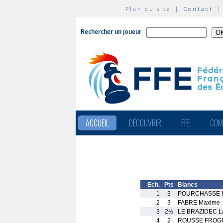
Plan du site
|
Contact
Rechercher un joueur
ACCUEIL
DÉCOUVRIR
FFE
COM
Ech.
Pts
Blancs
1
3
POURCHASSE 
2
3
FABRE Maxime
3
2½
LE BRAZIDEC L
4
2
ROUSSE FROGI