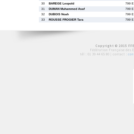
30
BAREGE Leopold
799 E
31
DUMAN Muhammed Asaf
799 E
32
DUBOIS Noah
799 E
33
ROUSSE FROGIER Tara
799 E
Copyright © 2015 FFE
Fédération Française des 
tél :
01 39 44 65 80
| contact :
con