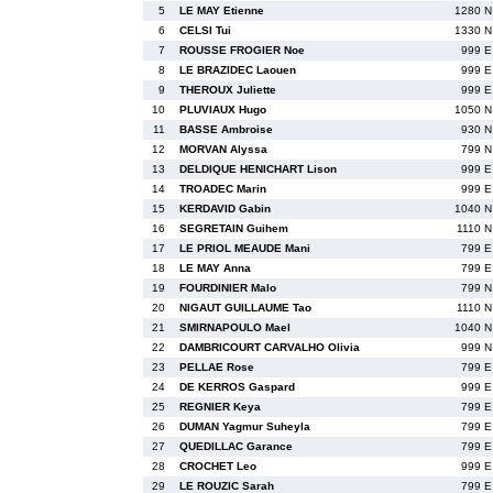
5
LE MAY Etienne
1280 N
6
CELSI Tui
1330 N
7
ROUSSE FROGIER Noe
999 E
8
LE BRAZIDEC Laouen
999 E
9
THEROUX Juliette
999 E
10
PLUVIAUX Hugo
1050 N
11
BASSE Ambroise
930 N
12
MORVAN Alyssa
799 N
13
DELDIQUE HENICHART Lison
999 E
14
TROADEC Marin
999 E
15
KERDAVID Gabin
1040 N
16
SEGRETAIN Guihem
1110 N
17
LE PRIOL MEAUDE Mani
799 E
18
LE MAY Anna
799 E
19
FOURDINIER Malo
799 N
20
NIGAUT GUILLAUME Tao
1110 N
21
SMIRNAPOULO Mael
1040 N
22
DAMBRICOURT CARVALHO Olivia
999 N
23
PELLAE Rose
799 E
24
DE KERROS Gaspard
999 E
25
REGNIER Keya
799 E
26
DUMAN Yagmur Suheyla
799 E
27
QUEDILLAC Garance
799 E
28
CROCHET Leo
999 E
29
LE ROUZIC Sarah
799 E