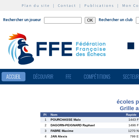
Plan du site
|
Contact
|
Publications
|
Mon C
Rechercher un joueur
Rechercher un club
ACCUEIL
DÉCOUVRIR
FFE
COMPÉTITIONS
SECTEU
écoles 
Grille 
Pl
Nom
Rapide
1
POURCHASSE Malo
1443 F
2
DAGORN-PEIGNARD Raphael
1496 F
3
FABRE Maxime
1270 N
4
JAN Alexis
799 E