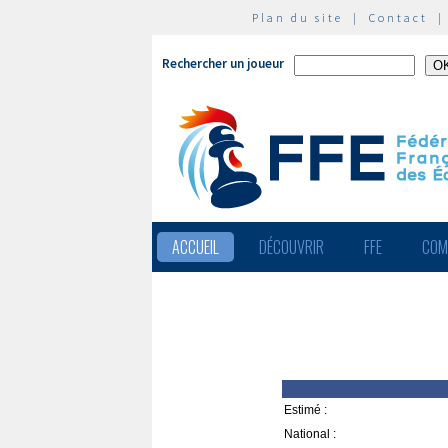
Plan du site
|
Contact
Rechercher un joueur
ACCUEIL
DÉCOUVRIR
FFE
COM
Estimé :
National :