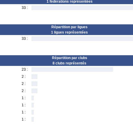
1 fédérations représentées
33 :
Répartition par ligues
1 ligues représentées
33 :
Répartition par clubs
8 clubs représentés
23 :
2 :
2 :
2 :
1 :
1 :
1 :
1 :