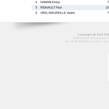
4
HAMAM Emna
7
5
RIGNAULT Paul
10
6
VIRILI MAUREILLE Vadim
7
Copyright © 2015 FFE
Fédération Française des 
tél :
01 39 44 65 80
| contact :
con