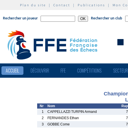
Plan du site
|
Contact
|
Publications
|
Mon C
Rechercher un joueur
Rechercher un club
ACCUEIL
DÉCOUVRIR
FFE
COMPÉTITIONS
SECTEU
Champion
L
Nr
Nom
Rap
1
CAPPELLAZZI TURPIN Armand
7
2
FERNANDES Ethan
7
3
GOBBE Come
7