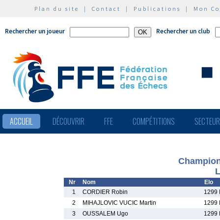
Plan du site
|
Contact
|
Publications
|
Mon C
Rechercher un joueur
Rechercher un club
ACCUEIL
DÉCOUVRIR
FFE
COMPÉTITIONS
SECTEU
Champion
L
Nr
Nom
Elo
1
CORDIER Robin
1299 
2
MIHAJLOVIC VUCIC Martin
1299 
3
OUSSALEM Ugo
1299 