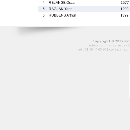
4
RELANGE Oscar
1577 
5
RIVALAN Yann
1299 
6
RUBBENS Arthur
1399 
Copyright © 2015 FFE
Fédération Française des 
tél :
01 39 44 65 80
| contact :
con