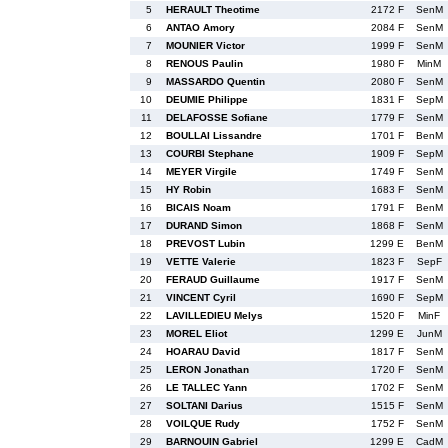
5
HERAULT Theotime
2172 F
SenM
6
ANTAO Amory
2084 F
SenM
7
MOUNIER Victor
1999 F
SenM
8
RENOUS Paulin
1980 F
MinM
9
MASSARDO Quentin
2080 F
SenM
10
DEUMIE Philippe
1831 F
SepM
11
DELAFOSSE Sofiane
1779 F
SenM
12
BOULLAI Lissandre
1701 F
BenM
13
COURBI Stephane
1909 F
SepM
14
MEYER Virgile
1749 F
SenM
15
HY Robin
1683 F
SenM
16
BICAIS Noam
1791 F
BenM
17
DURAND Simon
1868 F
SenM
18
PREVOST Lubin
1299 E
BenM
19
VETTE Valerie
1823 F
SepF
20
FERAUD Guillaume
1917 F
SenM
21
VINCENT Cyril
1690 F
SepM
22
LAVILLEDIEU Melys
1520 F
MinF
23
MOREL Eliot
1299 E
JunM
24
HOARAU David
1817 F
SenM
25
LERON Jonathan
1720 F
SenM
26
LE TALLEC Yann
1702 F
SenM
27
SOLTANI Darius
1515 F
SenM
28
VOILQUE Rudy
1752 F
SenM
29
BARNOUIN Gabriel
1299 E
CadM