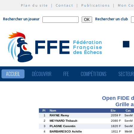
Plan du site
|
Contact
|
Publications
|
Mon C
Rechercher un joueur
Rechercher un club
ACCUEIL
DÉCOUVRIR
FFE
COMPÉTITIONS
SECTEU
Open FIDE de
Grille 
Pl
Nom
Elo
Cat.
1
RAYNE Remy
2059 F
SenM
2
MEYNARD Thibault
2080 F
SenM
3
PLAGNE Corentin
1820 F
SenM
4
BARBARESCO Achille
1811 F
MinM