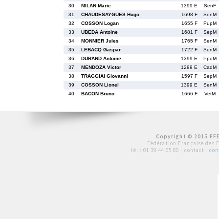
30
MILAN Marie
1399 E
SenF
31
CHAUDESAYGUES Hugo
1698 F
SenM
32
COSSON Logan
1655 F
PupM
33
UBEDA Antoine
1681 F
SepM
34
MONNIER Jules
1765 F
SenM
35
LEBACQ Gaspar
1722 F
SenM
36
DURAND Antoine
1399 E
PpoM
37
MENDOZA Victor
1299 E
CadM
38
TRAGGIAI Giovanni
1597 F
SepM
39
COSSON Lionel
1399 E
SenM
40
BACON Bruno
1666 F
VetM
Copyright © 2015 FFE
Fédération Française des 
tél :
01 39 44 65 80
| contact :
con