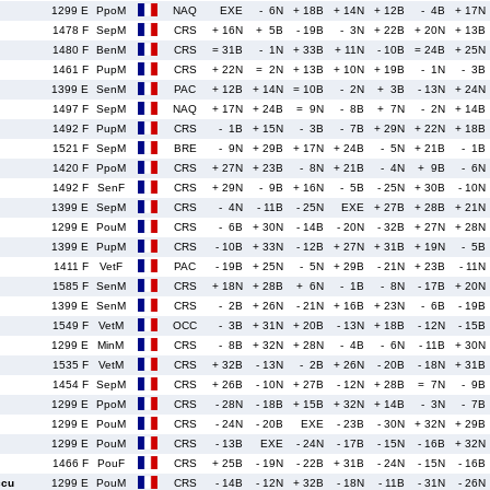
1299 E
PpoM
NAQ
EXE
- 6N
+ 18B
+ 14N
+ 12B
- 4B
+ 17N
1478 F
SepM
CRS
+ 16N
+ 5B
- 19B
- 3N
+ 22B
+ 20N
+ 13B
1480 F
BenM
CRS
= 31B
- 1N
+ 33B
+ 11N
- 10B
= 24B
+ 25N
1461 F
PupM
CRS
+ 22N
= 2N
+ 13B
+ 10N
+ 19B
- 1N
- 3B
1399 E
SenM
PAC
+ 12B
+ 14N
= 10B
- 2N
+ 3B
- 13N
+ 24N
1497 F
SepM
NAQ
+ 17N
+ 24B
= 9N
- 8B
+ 7N
- 2N
+ 14B
1492 F
PupM
CRS
- 1B
+ 15N
- 3B
- 7B
+ 29N
+ 22N
+ 18B
1521 F
SepM
BRE
- 9N
+ 29B
+ 17N
+ 24B
- 5N
+ 21B
- 1B
1420 F
PpoM
CRS
+ 27N
+ 23B
- 8N
+ 21B
- 4N
+ 9B
- 6N
1492 F
SenF
CRS
+ 29N
- 9B
+ 16N
- 5B
- 25N
+ 30B
- 10N
1399 E
SepM
CRS
- 4N
- 11B
- 25N
EXE
+ 27B
+ 28B
+ 21N
1299 E
PouM
CRS
- 6B
+ 30N
- 14B
- 20N
- 32B
+ 27N
+ 28N
1399 E
PupM
CRS
- 10B
+ 33N
- 12B
+ 27N
+ 31B
+ 19N
- 5B
1411 F
VetF
PAC
- 19B
+ 25N
- 5N
+ 29B
- 21N
+ 23B
- 11N
1585 F
SenM
CRS
+ 18N
+ 28B
+ 6N
- 1B
- 8N
- 17B
+ 20N
1399 E
SenM
CRS
- 2B
+ 26N
- 21N
+ 16B
+ 23N
- 6B
- 19B
1549 F
VetM
OCC
- 3B
+ 31N
+ 20B
- 13N
+ 18B
- 12N
- 15B
1299 E
MinM
CRS
- 8B
+ 32N
+ 28N
- 4B
- 6N
- 11B
+ 30N
1535 F
VetM
CRS
+ 32B
- 13N
- 2B
+ 26N
- 20B
- 18N
+ 31B
1454 F
SepM
CRS
+ 26B
- 10N
+ 27B
- 12N
+ 28B
= 7N
- 9B
1299 E
PpoM
CRS
- 28N
- 18B
+ 15B
+ 32N
+ 14B
- 3N
- 7B
1299 E
PouM
CRS
- 24N
- 20B
EXE
- 23B
- 30N
+ 32N
+ 29B
1299 E
PouM
CRS
- 13B
EXE
- 24N
- 17B
- 15N
- 16B
+ 32N
1466 F
PouF
CRS
+ 25B
- 19N
- 22B
+ 31B
- 24N
- 15N
- 16B
ccu
1299 E
PouM
CRS
- 14B
- 12N
+ 32B
- 18N
- 11B
- 31N
- 26N