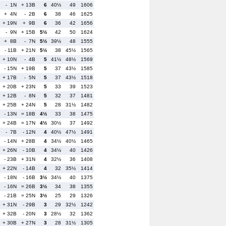
- 1N
+ 13B
6
40½
49
1606
+ 4N
- 2B
6
38
46
1625
+ 19N
+ 9B
6
36
42
1656
- 9N
+ 15B
5½
42
50
1624
+ 8B
- 7N
5½
39½
48
1555
- 11B
+ 21N
5½
38
45½
1565
+ 10N
- 4B
5
41½
48½
1569
- 15N
+ 19B
5
37
43½
1585
+ 17B
- 5N
5
37
43½
1518
+ 20B
+ 23N
5
33
39
1523
+ 12B
- 8N
5
32
37
1481
+ 25B
+ 24N
5
28
31½
1482
- 13N
= 18B
4½
33
38
1475
+ 24B
= 17N
4½
30½
37
1492
- 7B
- 12N
4
40½
47½
1491
- 14N
+ 28B
4
34½
40½
1465
+ 26N
- 10B
4
34½
40
1426
- 23B
+ 31N
4
32½
36
1408
+ 22N
- 14B
4
32
35½
1414
- 18N
- 16B
3½
34½
40
1375
- 16N
= 26B
3½
34
38
1355
- 21B
= 25N
3½
25
29
1326
+ 31N
- 29B
3
29
32½
1242
+ 32B
- 20N
3
28½
32
1362
+ 30B
+ 27N
3
28
31½
1305