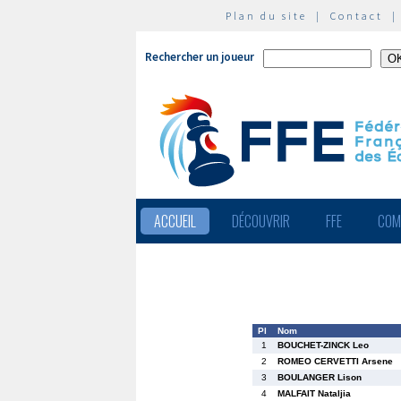
Plan du site
|
Contact
Rechercher un joueur
ACCUEIL
DÉCOUVRIR
FFE
COM
Pl
Nom
1
BOUCHET-ZINCK Leo
2
ROMEO CERVETTI Arsene
3
BOULANGER Lison
4
MALFAIT Nataljia