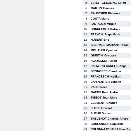
5
VEROT GENZLING Elliott
6
MARTIN Thomas
7
RAUSCHER Philemon
8
COSTA Mario
9
FANTAUZZI Virgile
10
BONNEFOUX Patrice
11
FRANCHI Ange Marie
12
HUBERT Eric
13
CICERALE MARIANI Pascal
14
MOUALEK Cynthia
15
GIUNTINI Gregory
16
FLAJOLLET Aaron
17
PALMERO CASELLI Ange
18
BRONGERS Claudine
19
FRANCESCHI Kyllian
20
CARPENTIER Johann
21
PAOLI Noel
22
MATTEI Paul Andre
23
TIEBOT Jean-Marc
24
CLEMENTI Charles
25
FLOREA David
26
SUEUR Dorian
27
THEVENOT Charles Andre
28
BOULANGER Capucine
29
COLONNA D'ISTRIA Don Ro