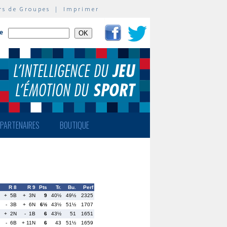
rs de Groupes
|
Imprimer
te
PARTENAIRES
BOUTIQUE
R 8
R 9
Pts
Tr.
Bu.
Perf
+ 5B
+ 3N
9
40½
49½
2325
- 3B
+ 6N
6½
43½
51½
1707
+ 2N
- 1B
6
43½
51
1651
- 6B
+ 11N
6
43
51½
1659