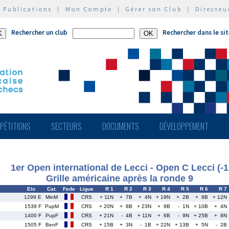
|
Publications
|
Mon Compte
|
Gérer son Club
|
Directeu
Rechercher un club
Rechercher dans le si
PÉTITIONS
SECTEURS
DOCUMENTS
DÉVELOPPEMENT
1er Open international de Lecci - Open C Lecci (-1
Grille américaine après la ronde 9
Elo
Cat.
Fede
Ligue
R 1
R 2
R 3
R 4
R 5
R 6
R 7
1299 E
MinM
CRS
+ 11N
+ 7B
+ 4N
+ 19N
+ 2B
+ 8B
+ 12N
1539 F
PupM
CRS
+ 20N
= 8B
+ 23N
+ 9B
- 1N
+ 10B
+ 4N
1400 F
PupF
CRS
+ 21N
- 4B
+ 11N
+ 6B
- 9N
+ 25B
+ 8N
1505 F
BenF
CRS
+ 15B
+ 3N
- 1B
+ 22N
+ 13B
+ 5N
- 2B