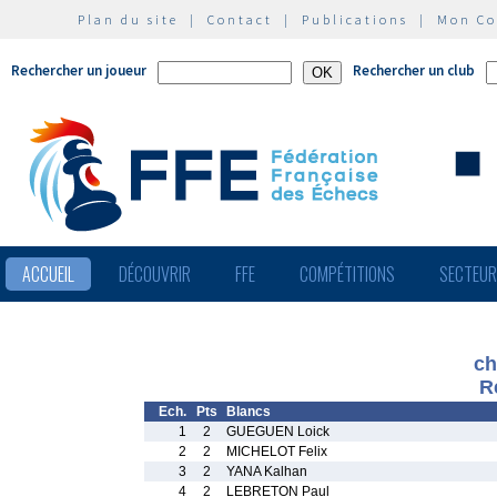
Plan du site
|
Contact
|
Publications
|
Mon C
Rechercher un joueur
Rechercher un club
ACCUEIL
DÉCOUVRIR
FFE
COMPÉTITIONS
SECTEU
ch
R
Ech.
Pts
Blancs
1
2
GUEGUEN Loick
2
2
MICHELOT Felix
3
2
YANA Kalhan
4
2
LEBRETON Paul