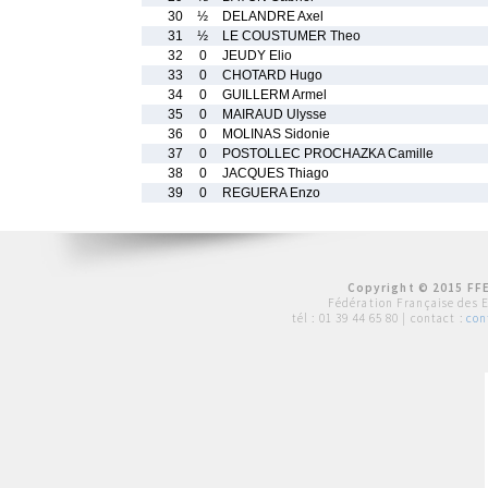
30
½
DELANDRE Axel
31
½
LE COUSTUMER Theo
32
0
JEUDY Elio
33
0
CHOTARD Hugo
34
0
GUILLERM Armel
35
0
MAIRAUD Ulysse
36
0
MOLINAS Sidonie
37
0
POSTOLLEC PROCHAZKA Camille
38
0
JACQUES Thiago
39
0
REGUERA Enzo
Copyright © 2015 FFE
Fédération Française des 
tél :
01 39 44 65 80
| contact :
con