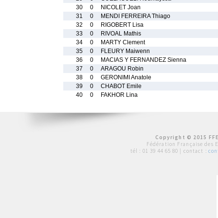
30
0
NICOLET Joan
31
0
MENDI FERREIRA Thiago
32
0
RIGOBERT Lisa
33
0
RIVOAL Mathis
34
0
MARTY Clement
35
0
FLEURY Maiwenn
36
0
MACIAS Y FERNANDEZ Sienna
37
0
ARAGOU Robin
38
0
GERONIMI Anatole
39
0
CHABOT Emile
40
0
FAKHOR Lina
Copyright © 2015 FFE
Fédération Française des 
tél :
01 39 44 65 80
| contact :
con