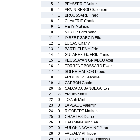
5
1
BEYSSERIE Arthur
6
1
ARVIN-BEROD Salomon
7
1
BROUSSARD Theo
8
1
CLAVERIE Charles
9
1
RETY Mathias
10
1
MEYER Ferdinand
11
1
IMBERT GARCIA Elio
12
1
LUCAS Charly
13
1
BARTHELEMY Eric
14
1
GULAREK-GUERIN Yanis
15
1
KEUSSAYAN GRIALOU Axel
16
1
TORRENT BOSSARD Ewen
17
1
SOLER MALBOS Diego
18
1
PROUDOM Leandre
19
½
CARBON Gabin
20
½
CALCADA SANGLA Anton
21
½
AMHIS Kamil
22
0
TO Anh Minh
23
0
LAPLACE Valentin
24
0
RIGOBERT Matheo
25
0
CHARLES Diane
26
0
DAO Marie Minh An
27
0
AULON NAGAMINE Joan
28
0
VALYAEV Philippe
29
0
GUELAGUELI Roumayssa