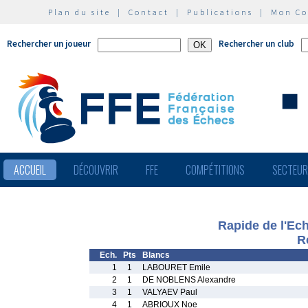
Plan du site
|
Contact
|
Publications
|
Mon C
Rechercher un joueur
Rechercher un club
ACCUEIL
DÉCOUVRIR
FFE
COMPÉTITIONS
SECTEU
Rapide de l'Ech
R
Ech.
Pts
Blancs
1
1
LABOURET Emile
2
1
DE NOBLENS Alexandre
3
1
VALYAEV Paul
4
1
ABRIOUX Noe