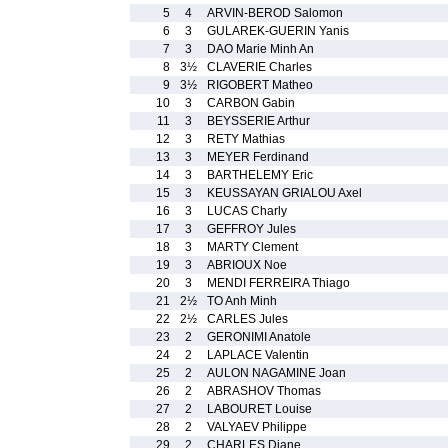
5
4
ARVIN-BEROD Salomon
6
3
GULAREK-GUERIN Yanis
7
3
DAO Marie Minh An
8
3½
CLAVERIE Charles
9
3½
RIGOBERT Matheo
10
3
CARBON Gabin
11
3
BEYSSERIE Arthur
12
3
RETY Mathias
13
3
MEYER Ferdinand
14
3
BARTHELEMY Eric
15
3
KEUSSAYAN GRIALOU Axel
16
3
LUCAS Charly
17
3
GEFFROY Jules
18
3
MARTY Clement
19
3
ABRIOUX Noe
20
3
MENDI FERREIRA Thiago
21
2½
TO Anh Minh
22
2½
CARLES Jules
23
2
GERONIMI Anatole
24
2
LAPLACE Valentin
25
2
AULON NAGAMINE Joan
26
2
ABRASHOV Thomas
27
2
LABOURET Louise
28
2
VALYAEV Philippe
29
2
CHARLES Diane