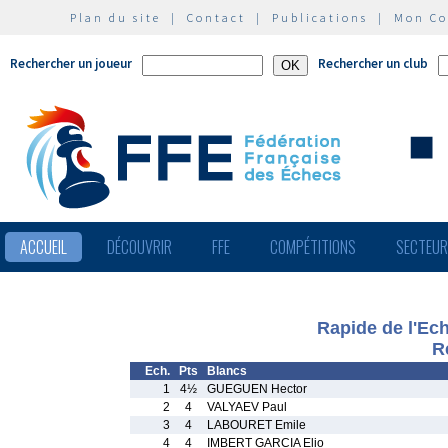
Plan du site
|
Contact
|
Publications
|
Mon C
Rechercher un joueur
Rechercher un club
ACCUEIL
DÉCOUVRIR
FFE
COMPÉTITIONS
SECTEU
Rapide de l'Ech
R
Ech.
Pts
Blancs
1
4½
GUEGUEN Hector
2
4
VALYAEV Paul
3
4
LABOURET Emile
4
4
IMBERT GARCIA Elio