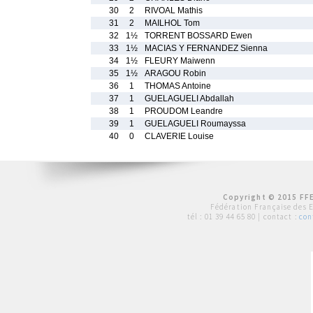
30
2
RIVOAL Mathis
31
2
MAILHOL Tom
32
1½
TORRENT BOSSARD Ewen
33
1½
MACIAS Y FERNANDEZ Sienna
34
1½
FLEURY Maiwenn
35
1½
ARAGOU Robin
36
1
THOMAS Antoine
37
1
GUELAGUELI Abdallah
38
1
PROUDOM Leandre
39
1
GUELAGUELI Roumayssa
40
0
CLAVERIE Louise
Copyright © 2015 FFE
Fédération Française des 
tél :
01 39 44 65 80
| contact :
con