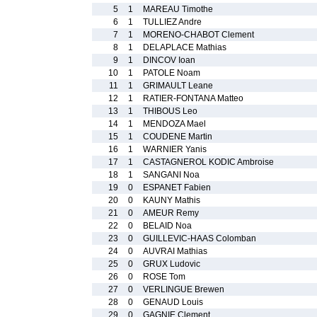
5
1
MAREAU Timothe
6
1
TULLIEZ Andre
7
1
MORENO-CHABOT Clement
8
1
DELAPLACE Mathias
9
1
DINCOV Ioan
10
1
PATOLE Noam
11
1
GRIMAULT Leane
12
1
RATIER-FONTANA Matteo
13
1
THIBOUS Leo
14
1
MENDOZA Mael
15
1
COUDENE Martin
16
1
WARNIER Yanis
17
1
CASTAGNEROL KODIC Ambroise
18
1
SANGANI Noa
19
0
ESPANET Fabien
20
0
KAUNY Mathis
21
0
AMEUR Remy
22
0
BELAID Noa
23
0
GUILLEVIC-HAAS Colomban
24
0
AUVRAI Mathias
25
0
GRUX Ludovic
26
0
ROSE Tom
27
0
VERLINGUE Brewen
28
0
GENAUD Louis
29
0
GAGNIE Clement