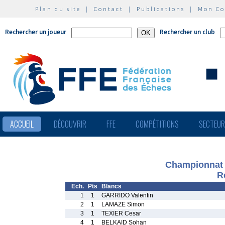
Plan du site
|
Contact
|
Publications
|
Mon C
Rechercher un joueur
Rechercher un club
ACCUEIL
DÉCOUVRIR
FFE
COMPÉTITIONS
SECTEU
Championnat 
R
Ech.
Pts
Blancs
1
1
GARRIDO Valentin
2
1
LAMAZE Simon
3
1
TEXIER Cesar
4
1
BELKAID Sohan