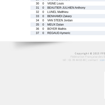
30
0
VIGNE Louis
31
0
BEAUTIER-JULHIEN Anthony
32
0
LUNEL Matthieu
33
0
BENHAMDI Zakary
34
0
VAN STEEN Jordan
35
0
MEUX Dylan
36
0
BOYER Mathis
37
0
REGAUD Aymeric
Copyright © 2015 FFE
Fédération Française des 
tél :
01 39 44 65 80
| contact :
con