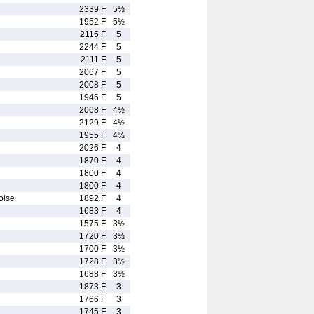
2339 F
5½
1952 F
5½
2115 F
5
2244 F
5
2111 F
5
2067 F
5
2008 F
5
1946 F
5
2068 F
4½
2129 F
4½
1955 F
4½
2026 F
4
1870 F
4
1800 F
4
1800 F
4
ise
1892 F
4
1683 F
4
1575 F
3½
1720 F
3½
1700 F
3½
1728 F
3½
1688 F
3½
1873 F
3
1766 F
3
1745 F
3