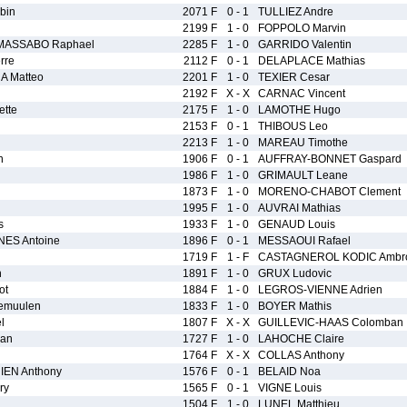
bin
2071 F
0 - 1
TULLIEZ Andre
2199 F
1 - 0
FOPPOLO Marvin
MASSABO Raphael
2285 F
1 - 0
GARRIDO Valentin
rre
2112 F
0 - 1
DELAPLACE Mathias
A Matteo
2201 F
1 - 0
TEXIER Cesar
2192 F
X - X
CARNAC Vincent
ette
2175 F
1 - 0
LAMOTHE Hugo
2153 F
0 - 1
THIBOUS Leo
2213 F
1 - 0
MAREAU Timothe
n
1906 F
0 - 1
AUFFRAY-BONNET Gaspard
1986 F
1 - 0
GRIMAULT Leane
1873 F
1 - 0
MORENO-CHABOT Clement
1995 F
1 - 0
AUVRAI Mathias
s
1933 F
1 - 0
GENAUD Louis
ES Antoine
1896 F
0 - 1
MESSAOUI Rafael
1719 F
1 - F
CASTAGNEROL KODIC Ambro
n
1891 F
1 - 0
GRUX Ludovic
ot
1884 F
1 - 0
LEGROS-VIENNE Adrien
emuulen
1833 F
1 - 0
BOYER Mathis
l
1807 F
X - X
GUILLEVIC-HAAS Colomban
dan
1727 F
1 - 0
LAHOCHE Claire
1764 F
X - X
COLLAS Anthony
IEN Anthony
1576 F
0 - 1
BELAID Noa
ry
1565 F
0 - 1
VIGNE Louis
1504 F
1 - 0
LUNEL Matthieu