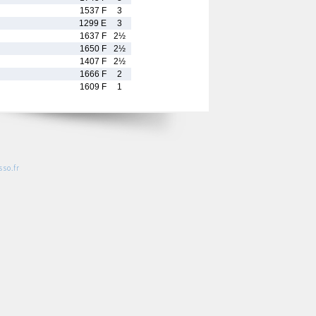
1537 F
3
1299 E
3
1637 F
2½
1650 F
2½
1407 F
2½
1666 F
2
1609 F
1
so.fr