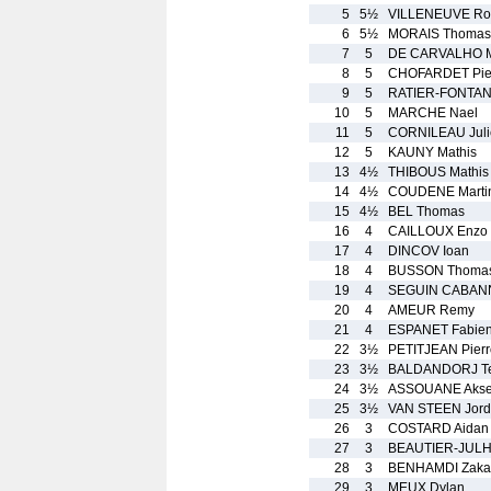
5
5½
VILLENEUVE Ro
6
5½
MORAIS Thomas
7
5
DE CARVALHO 
8
5
CHOFARDET Pie
9
5
RATIER-FONTAN
10
5
MARCHE Nael
11
5
CORNILEAU Juli
12
5
KAUNY Mathis
13
4½
THIBOUS Mathis
14
4½
COUDENE Marti
15
4½
BEL Thomas
16
4
CAILLOUX Enzo
17
4
DINCOV Ioan
18
4
BUSSON Thoma
19
4
SEGUIN CABANN
20
4
AMEUR Remy
21
4
ESPANET Fabie
22
3½
PETITJEAN Pierr
23
3½
BALDANDORJ T
24
3½
ASSOUANE Akse
25
3½
VAN STEEN Jor
26
3
COSTARD Aidan
27
3
BEAUTIER-JULH
28
3
BENHAMDI Zaka
29
3
MEUX Dylan