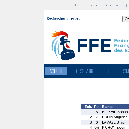
Plan du site
|
Contact
Rechercher un joueur
ACCUEIL
DÉCOUVRIR
FFE
COM
Ech.
Pts
Blancs
1
6
BELKAID Sohan
2
7
DROIN Augustin
3
6
LAMAZE Simon
4
5½
PICHON Ewen