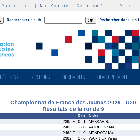
|
Publications
|
Mon Compte
|
Gérer son Club
|
Directeu
Rechercher un club
Rechercher dans le si
PÉTITIONS
SECTEURS
DOCUMENTS
DÉVELOPPEMENT
Championnat de France des Jeunes 2026 - U20
Résultats de la ronde 9
Res.
Noirs
2395 F
0 - 1
MAKKAR Rajat
2485 F
1 - 0
PATOLE Noam
2468 F
1 - 0
MENDOZA Mael
2382 F
1 - 0
WARNIER Yanis