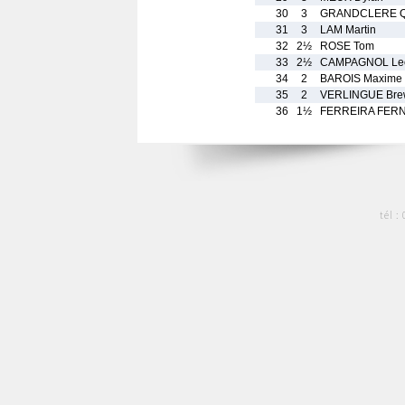
30
3
GRANDCLERE Q
31
3
LAM Martin
32
2½
ROSE Tom
33
2½
CAMPAGNOL Le
34
2
BAROIS Maxime
35
2
VERLINGUE Bre
36
1½
FERREIRA FERN
tél :