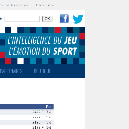
rs de Groupes
|
Imprimer
te
PARTENAIRES
BOUTIQUE
Pts
2422 F
7½
2227 F
5½
2195 F
5½
2178 F
5½