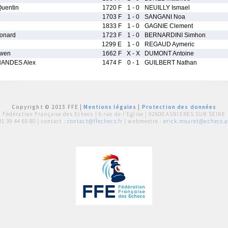
uentin
1720 F
1 - 0
NEUILLY Ismael
1703 F
1 - 0
SANGANI Noa
1833 F
1 - 0
GAGNIE Clement
onard
1723 F
1 - 0
BERNARDINI Simhon
1299 E
1 - 0
REGAUD Aymeric
wen
1662 F
X - X
DUMONT Antoine
ANDES Alex
1474 F
0 - 1
GUILBERT Nathan
Copyright © 2015 FFE |
Mentions légales
|
Protection des données
Fédération Française des Echecs |
6 rue de l'Eglise | 92600 ASNIERES SUR SEINE
01 39 44 65 80
| contact :
contact@ffechecs.fr
| webmestre :
erick.mouret@echecs.as