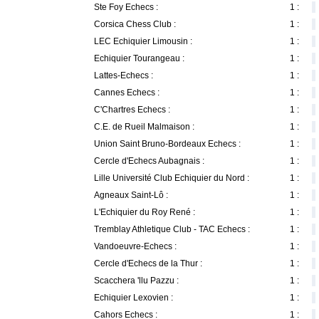
Ste Foy Echecs :
1 :
Corsica Chess Club :
1 :
LEC Echiquier Limousin :
1 :
Echiquier Tourangeau :
1 :
Lattes-Echecs :
1 :
Cannes Echecs :
1 :
C'Chartres Echecs :
1 :
C.E. de Rueil Malmaison :
1 :
Union Saint Bruno-Bordeaux Echecs :
1 :
Cercle d'Echecs Aubagnais :
1 :
Lille Université Club Echiquier du Nord :
1 :
Agneaux Saint-Lô :
1 :
L'Echiquier du Roy René :
1 :
Tremblay Athletique Club - TAC Echecs :
1 :
Vandoeuvre-Echecs :
1 :
Cercle d'Echecs de la Thur :
1 :
Scacchera 'llu Pazzu :
1 :
Echiquier Lexovien :
1 :
Cahors Echecs :
1 :