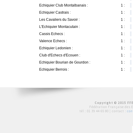
Echiquier Club Montalbanais :
1 :
Echiquier Castrais :
1 :
Les Cavaliers du Savoir :
1 :
L'Echiquier Montacutain :
1 :
Cassis Echecs :
1 :
Valence Echecs :
1 :
Echiquier Ledonien :
1 :
Club d'Echecs d'Ecouen :
1 :
Echiquier Bourian de Gourdon :
1 :
Echiquier Berrois :
1 :
Copyright © 2015 FFE
Fédération Française des 
tél :
01 39 44 65 80
| contact :
con