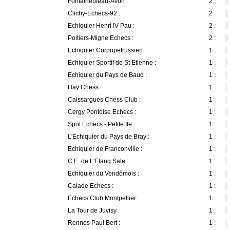
Fontainebleau-Avon :
2 :
Clichy-Echecs-92 :
2 :
Echiquier Henri IV Pau :
2 :
Poitiers-Migne Echecs :
2 :
Echiquier Corpopetrussien :
1 :
Echiquier Sportif de St Etienne :
1 :
Echiquier du Pays de Baud :
1 :
Hay Chess :
1 :
Caissargues Chess Club :
1 :
Cergy Pontoise Echecs :
1 :
Spot Echecs - Petite Ile :
1 :
L'Echiquier du Pays de Bray :
1 :
Echiquier de Franconville :
1 :
C.E. de L'Etang Sale :
1 :
Echiquier du Vendômois :
1 :
Calade Echecs :
1 :
Echecs Club Montpellier :
1 :
La Tour de Juvisy :
1 :
Rennes Paul Bert :
1 :