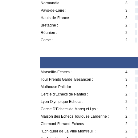
Normandie :
3 :
Pays-de-Loire :
3 :
Hauts-de-France :
3 :
Bretagne :
2 :
Réunion :
2 :
Corse :
2 :
Marseille-Echecs :
4 :
Tour Prends Garde! Besancon :
3 :
Mulhouse Philidor :
2 :
Cercle d'Echecs de Nantes :
2 :
Lyon Olympique Echecs :
2 :
Cercle D'Echecs de Marcq et Lys :
2 :
Maison des Echecs Toulouse Lardenne :
2 :
Clermont-Ferrand Echecs :
2 :
l'Echiquier de La Ville Montreuil :
2 :