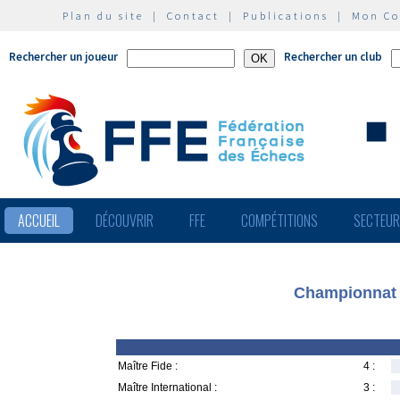
Plan du site
|
Contact
|
Publications
|
Mon C
Rechercher un joueur
Rechercher un club
ACCUEIL
DÉCOUVRIR
FFE
COMPÉTITIONS
SECTEU
Championnat 
Maître Fide :
4 :
Maître International :
3 :