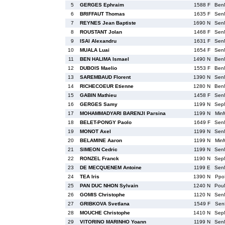
5
GERGES Ephraim
1588 F
Ben
6
BRIFFAUT Thomas
1635 F
Sen
7
REYNES Jean Baptiste
1690 N
Sen
8
ROUSTANT Jolan
1468 F
Sen
9
ISAI Alexandru
1631 F
Sen
10
MUALA Luai
1654 F
Sen
11
BEN HALIMA Ismael
1490 N
Ben
12
DUBOIS Maelio
1553 F
Ben
13
SAREMBAUD Florent
1390 N
Sen
14
RICHECOEUR Etienne
1280 N
Ben
15
GABIN Mathieu
1458 F
Sen
16
GERGES Samy
1199 N
Sep
17
MOHAMMADYARI BARENJI Parsina
1199 N
Min
18
BELET-PONGY Paolo
1649 F
Sen
19
MONOT Axel
1199 N
Sen
20
BELAMINE Aaron
1199 N
Min
21
SIMEON Cedric
1199 N
Sen
22
RONZEL Franck
1190 N
Sep
23
DE MECQUENEM Antoine
1199 E
Sen
24
TEA Iris
1390 N
Ppo
25
PAN DUC NHON Sylvain
1240 N
Pou
26
GOMIS Christophe
1120 N
Sen
27
GRIBKOVA Svetlana
1549 F
Sen
28
MOUCHE Christophe
1410 N
Sep
29
VITORINO MARINHO Yoann
1199 N
Sen