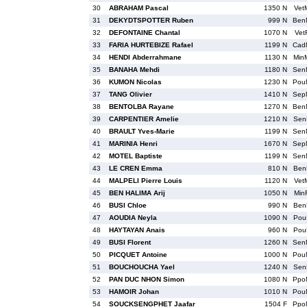
30
ABRAHAM Pascal
1350 N
Vet
31
DEKYDTSPOTTER Ruben
999 N
Ben
32
DEFONTAINE Chantal
1070 N
Vet
33
FARIA HURTEBIZE Rafael
1199 N
Cad
34
HENDI Abderrahmane
1130 N
Min
35
BANAHA Mehdi
1180 N
Sen
36
KUMON Nicolas
1230 N
Pou
37
TANG Olivier
1410 N
Sep
38
BENTOLBA Rayane
1270 N
Ben
39
CARPENTIER Amelie
1210 N
Sen
40
BRAULT Yves-Marie
1199 N
Sen
41
MARINIA Henri
1670 N
Sep
42
MOTEL Baptiste
1199 N
Sen
43
LE CREN Emma
810 N
Ben
44
MALPELI Pierre Louis
1120 N
Vet
45
BEN HALIMA Arij
1050 N
Min
46
BUSI Chloe
990 N
Ben
47
AOUDIA Neyla
1090 N
Pou
48
HAYTAYAN Anais
960 N
Pou
49
BUSI Florent
1260 N
Sen
50
PICQUET Antoine
1000 N
Pou
51
BOUCHOUCHA Yael
1240 N
Sen
52
PAN DUC NHON Simon
1080 N
Ppo
53
HAMOIR Johan
1010 N
Pou
54
SOUCKSENGPHET Jaafar
1504 F
Ppo