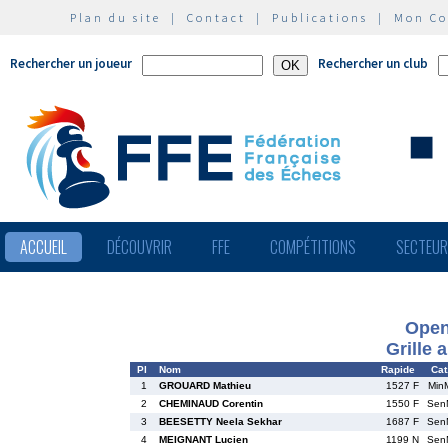
Plan du site
|
Contact
|
Publications
|
Mon C
Rechercher un joueur
Rechercher un club
ACCUEIL
DÉCOUVRIR
FFE
COMPÉTITIONS
SECTEU
Ope
Grille 
Pl
Nom
Rapide
Cat
1
GROUARD Mathieu
1527 F
Min
2
CHEMINAUD Corentin
1550 F
Sen
3
BEESETTY Neela Sekhar
1687 F
Sen
4
MEIGNANT Lucien
1199 N
Sen