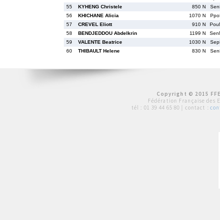
55
KYHENG Christele
850 N
Sen
56
KHICHANE Alicia
1070 N
Ppo
57
CREVEL Eliott
910 N
Pou
58
BENDJEDDOU Abdelkrin
1199 N
Sen
59
VALENTE Beatrice
1030 N
Sep
60
THIBAULT Helene
830 N
Sen
Copyright © 2015 FFE
Fédération Française des 
tél :
01 39 44 65 80
| contact :
con