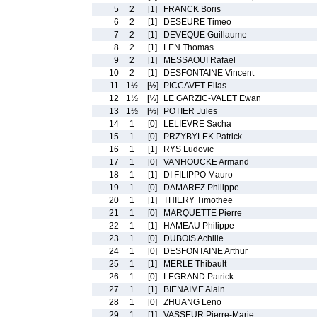
5
2
[1]
FRANCK Boris
6
2
[1]
DESEURE Timeo
7
2
[1]
DEVEQUE Guillaume
8
2
[1]
LEN Thomas
9
2
[1]
MESSAOUI Rafael
10
2
[1]
DESFONTAINE Vincent
11
1½
[½]
PICCAVET Elias
12
1½
[½]
LE GARZIC-VALET Ewan
13
1½
[½]
POTIER Jules
14
1
[0]
LELIEVRE Sacha
15
1
[0]
PRZYBYLEK Patrick
16
1
[1]
RYS Ludovic
17
1
[0]
VANHOUCKE Armand
18
1
[1]
DI FILIPPO Mauro
19
1
[0]
DAMAREZ Philippe
20
1
[1]
THIERY Timothee
21
1
[0]
MARQUETTE Pierre
22
1
[1]
HAMEAU Philippe
23
1
[0]
DUBOIS Achille
24
1
[0]
DESFONTAINE Arthur
25
1
[1]
MERLE Thibault
26
1
[0]
LEGRAND Patrick
27
1
[1]
BIENAIME Alain
28
1
[0]
ZHUANG Leno
29
1
[1]
VASSEUR Pierre-Marie