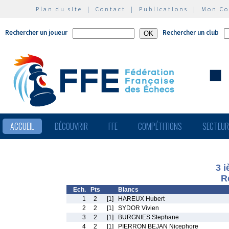
Plan du site
|
Contact
|
Publications
|
Mon C
Rechercher un joueur
Rechercher un club
ACCUEIL
DÉCOUVRIR
FFE
COMPÉTITIONS
SECTEU
3 
R
Ech.
Pts
Blancs
1
2
[1]
HAREUX Hubert
2
2
[1]
SYDOR Vivien
3
2
[1]
BURGNIES Stephane
4
2
[1]
PIERRON BEJAN Nicephore