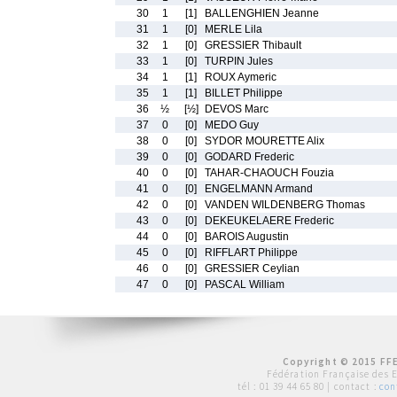
30
1
[1]
BALLENGHIEN Jeanne
31
1
[0]
MERLE Lila
32
1
[0]
GRESSIER Thibault
33
1
[0]
TURPIN Jules
34
1
[1]
ROUX Aymeric
35
1
[1]
BILLET Philippe
36
½
[½]
DEVOS Marc
37
0
[0]
MEDO Guy
38
0
[0]
SYDOR MOURETTE Alix
39
0
[0]
GODARD Frederic
40
0
[0]
TAHAR-CHAOUCH Fouzia
41
0
[0]
ENGELMANN Armand
42
0
[0]
VANDEN WILDENBERG Thomas
43
0
[0]
DEKEUKELAERE Frederic
44
0
[0]
BAROIS Augustin
45
0
[0]
RIFFLART Philippe
46
0
[0]
GRESSIER Ceylian
47
0
[0]
PASCAL William
Copyright © 2015 FFE
Fédération Française des 
tél :
01 39 44 65 80
| contact :
con