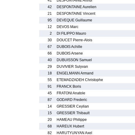
41
DESFONTAINE Arthur
42
DESFONTAINE Aurelien
21
DESFONTAINE Vincent
95
DEVEQUE Guillaume
12
DEVOS Marc
2
DI FILIPPO Mauro
30
DOUCET Pierre-Alois
67
DUBOIS Achille
66
DUBOIS Arsene
40
DUBUISSON Samuel
29
DUVIVIER Sulyvan
18
ENGELMANN Armand
55
ETEMADZADEH Christophe
91
FRANCK Boris
45
FRATONI Anatole
87
GODARD Frederic
14
GRESSIER Ceylian
15
GRESSIER Thibault
20
HAMEAU Philippe
68
HAREUX Hubert
82
HARUTYUNYAN Axel