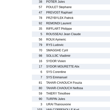
38
POTIER Jules
57
POULET Stephane
47
PREVOST Raphael
78
PRZYBYLEK Patrick
92
REMONDI Laurent
35
RIFFLART Philippe
5
ROUSSEAU Jean Claude
56
ROUX Aymeric
79
RYS Ludovic
70
SMAGGHE Cyril
98
SOLUJIC Vladimir
16
SYDOR Vivien
17
SYDOR MOURETTE Alix
6
SYS Corentine
7
SYS Emmanuel
81
TAHAR-CHAOUCH Fouzia
80
TAHAR-CHAOUCH Nefissa
59
THIERY Timothee
90
TURPIN Jules
3
URAI Thanouvone
103
VAN COPPENOLLE Kurt