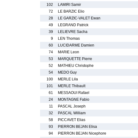
102
LAMIRI Samir
72
LE BARZIC Elio
28
LE GARZIC-VALET Ewan
49
LEGRAND Patrick
39
LELIEVRE Sacha
9
LEN Thomas
60
LUCIDARME Damien
74
MARIE Leon
53
MARQUETTE Pierre
52
MATHIEU Christophe
54
MEDO Guy
100
MERLE Lila
101
MERLE Thibault
61
MESSAOUI Rafael
24
MONTAGNE Fabio
11
PASCAL Joseph
32
PASCAL William
58
PICCAVET Elias
93
PIERRON BEJAN Elisa
94
PIERRON BEJAN Nicephore