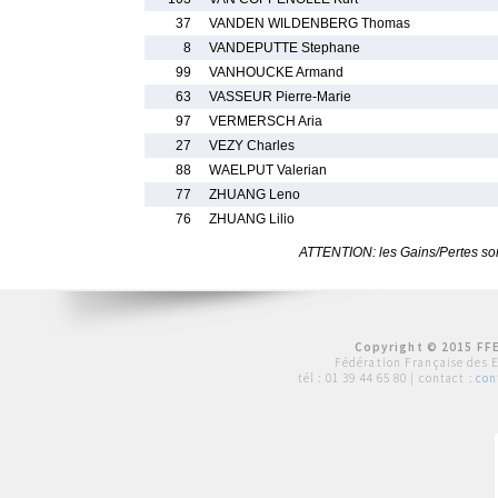
37
VANDEN WILDENBERG Thomas
8
VANDEPUTTE Stephane
99
VANHOUCKE Armand
63
VASSEUR Pierre-Marie
97
VERMERSCH Aria
27
VEZY Charles
88
WAELPUT Valerian
77
ZHUANG Leno
76
ZHUANG Lilio
ATTENTION: les Gains/Pertes sont
Copyright © 2015 FFE
Fédération Française des 
tél :
01 39 44 65 80
| contact :
con