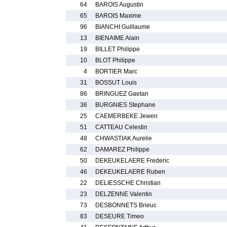
64
BAROIS Augustin
65
BAROIS Maxime
96
BIANCHI Guillaume
13
BIENAIME Alain
19
BILLET Philippe
10
BLOT Philippe
4
BORTIER Marc
31
BOSSUT Louis
86
BRINGUEZ Gaetan
36
BURGNIES Stephane
25
CAEMERBEKE Jewen
51
CATTEAU Celestin
48
CHWASTIAK Aurelie
62
DAMAREZ Philippe
50
DEKEUKELAERE Frederic
46
DEKEUKELAERE Ruben
22
DELIESSCHE Christian
23
DELZENNE Valentin
73
DESBONNETS Brieuc
83
DESEURE Timeo