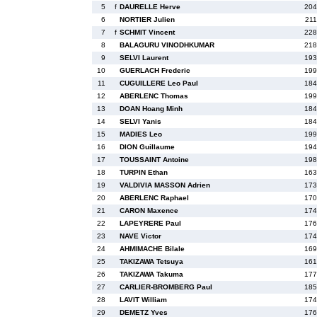
5
f
DAURELLE Herve
204
6
NORTIER Julien
211
7
f
SCHMIT Vincent
228
8
BALAGURU VINODHKUMAR
218
9
SELVI Laurent
193
10
GUERLACH Frederic
199
11
CUGUILLERE Leo Paul
184
12
ABERLENC Thomas
199
13
DOAN Hoang Minh
184
14
SELVI Yanis
184
15
MADIES Leo
199
16
DION Guillaume
194
17
TOUSSAINT Antoine
198
18
TURPIN Ethan
163
19
VALDIVIA MASSON Adrien
173
20
ABERLENC Raphael
170
21
CARON Maxence
174
22
LAPEYRERE Paul
176
23
NAVE Victor
174
24
AHMIMACHE Bilale
169
25
TAKIZAWA Tetsuya
161
26
TAKIZAWA Takuma
177
27
CARLIER-BROMBERG Paul
185
28
LAVIT William
174
29
DEMETZ Yves
176