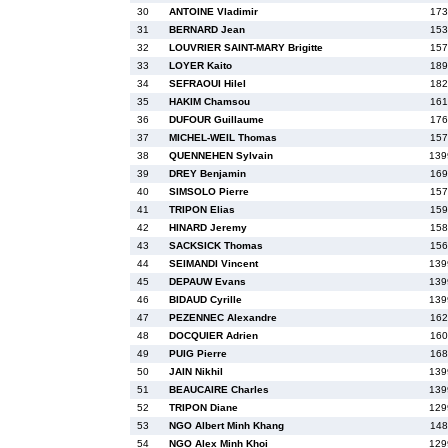
30
ANTOINE Vladimir
173
31
BERNARD Jean
153
32
LOUVRIER SAINT-MARY Brigitte
157
33
LOYER Kaito
189
34
SEFRAOUI Hilel
182
35
HAKIM Chamsou
161
36
DUFOUR Guillaume
176
37
MICHEL-WEIL Thomas
157
38
QUENNEHEN Sylvain
139
39
DREY Benjamin
169
40
SIMSOLO Pierre
157
41
TRIPON Elias
159
42
HINARD Jeremy
158
43
SACKSICK Thomas
156
44
SEIMANDI Vincent
139
45
DEPAUW Evans
139
46
BIDAUD Cyrille
139
47
PEZENNEC Alexandre
162
48
DOCQUIER Adrien
160
49
PUIG Pierre
168
50
JAIN Nikhil
139
51
BEAUCAIRE Charles
139
52
TRIPON Diane
129
53
NGO Albert Minh Khang
148
54
NGO Alex Minh Khoi
129