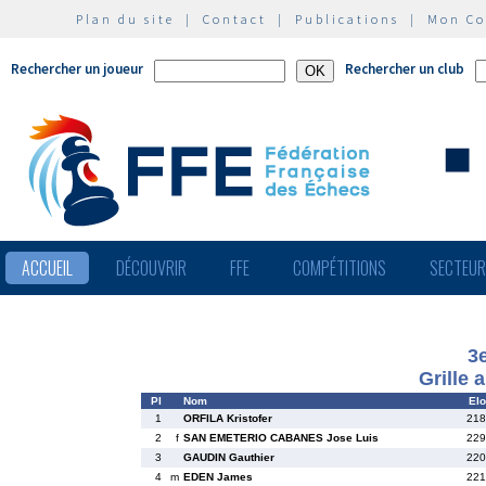
Plan du site
|
Contact
|
Publications
|
Mon C
Rechercher un joueur
Rechercher un club
ACCUEIL
DÉCOUVRIR
FFE
COMPÉTITIONS
SECTEU
3
Grille 
Pl
Nom
Elo
1
ORFILA Kristofer
218
2
f
SAN EMETERIO CABANES Jose Luis
229
3
GAUDIN Gauthier
220
4
m
EDEN James
221