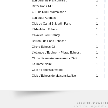
Echiquier de Franconville :
2 :
R2C2 Paris 14 :
1 :
C.E. de Rueil Malmaison :
1 :
Echiquier Agenais :
1 :
Club du Canal St-Martin Paris :
1 :
L'Isle-Adam Echecs :
1 :
Cavalier Bleu Drancy :
1 :
Barreau de Paris Echecs :
1 :
Clichy-Echecs-92 :
1 :
L'Attaque d'Euphron - Pibrac Echecs :
1 :
CE du Bassin Annemassien - CABE :
1 :
La Dame Noire :
1 :
Club d'Echecs d'Avoine :
1 :
Club d'Echecs de Maisons Laffitte :
1 :
Copyright © 2015 FFE
Fédération Française des 