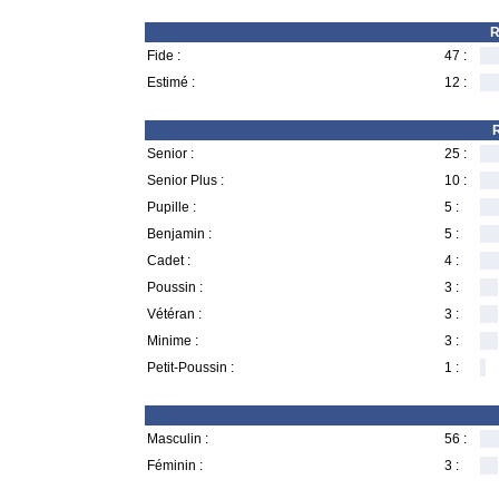
R
Fide :
47 :
Estimé :
12 :
R
Senior :
25 :
Senior Plus :
10 :
Pupille :
5 :
Benjamin :
5 :
Cadet :
4 :
Poussin :
3 :
Vétéran :
3 :
Minime :
3 :
Petit-Poussin :
1 :
Masculin :
56 :
Féminin :
3 :