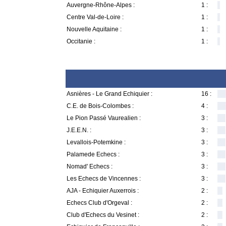
Auvergne-Rhône-Alpes :
1 :
Centre Val-de-Loire :
1 :
Nouvelle Aquitaine :
1 :
Occitanie :
1 :
Asnières - Le Grand Echiquier :
16 :
C.E. de Bois-Colombes :
4 :
Le Pion Passé Vaurealien :
3 :
J.E.E.N. :
3 :
Levallois-Potemkine :
3 :
Palamede Echecs :
3 :
Nomad' Echecs :
3 :
Les Echecs de Vincennes :
3 :
AJA - Echiquier Auxerrois :
2 :
Echecs Club d'Orgeval :
2 :
Club d'Echecs du Vesinet :
2 :