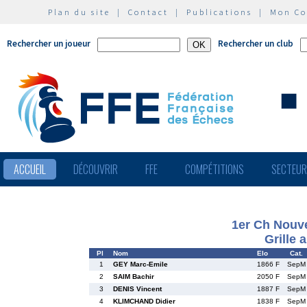
Plan du site
|
Contact
|
Publications
|
Mon C
Rechercher un joueur
Rechercher un club
ACCUEIL
DÉCOUVRIR
FFE
COMPÉTITIONS
SECTEU
1er Ch Nouve
Grille 
Pl
Nom
Elo
Cat.
1
GEY Marc-Emile
1866 F
SepM
2
SAIM Bachir
2050 F
SepM
3
DENIS Vincent
1887 F
SepM
4
KLIMCHAND Didier
1838 F
SepM