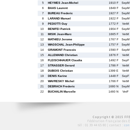
5
HEYMES Jean-Michel
1910 F
SepM
6
BAAS Laurent
1849 F
SepM
7
BUREAU Frederic
1927 F
SepM
8
LARAND Manuel
1922 F
SepM
9
PEDOTTI Guy
1772 F
VetM
10
BENIFEI Patrick
1904 F
SepM
11
MISIK Jean-Marc
1665 F
VetM
12
MATHIEU Jerome
1767 F
SepM
13
WAGSCHAL Jean-Philippe
1757 F
SepM
14
GRAMONT Francois
1590 F
SepM
15
ALLEMAND Christian
1876 F
VetM
16
FLEISCHHAUER Claudia
1492 F
SepF
17
STRASSER Gerard
1786 F
VetM
18
DUBOIS Christian
1399 E
VetM
19
DENIS Karine
1448 F
SepF
20
WAVRESKY Michel
1766 F
VetM
21
DEBRACH Frederic
1680 N
SepM
22
BUCHALIN Marcelle
1460 N
VetF
Copyright © 2015 FFE
Fédération Française des 
tél :
01 39 44 65 80
| contact :
con