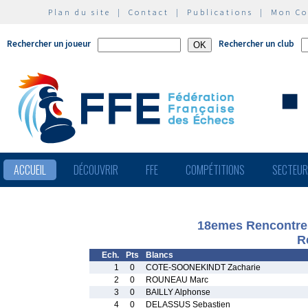
Plan du site
|
Contact
|
Publications
|
Mon C
Rechercher un joueur
Rechercher un club
ACCUEIL
DÉCOUVRIR
FFE
COMPÉTITIONS
SECTEU
18emes Rencontre
R
Ech.
Pts
Blancs
1
0
COTE-SOONEKINDT Zacharie
2
0
ROUNEAU Marc
3
0
BAILLY Alphonse
4
0
DELASSUS Sebastien