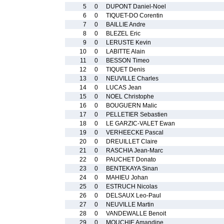
5
0
DUPONT Daniel-Noel
6
0
TIQUET-DO Corentin
7
0
BAILLIE Andre
8
0
BLEZEL Eric
9
0
LERUSTE Kevin
10
0
LABITTE Alain
11
0
BESSON Timeo
12
0
TIQUET Denis
13
0
NEUVILLE Charles
14
0
LUCAS Jean
15
0
NOEL Christophe
16
0
BOUGUERN Malic
17
0
PELLETIER Sebastien
18
0
LE GARZIC-VALET Ewan
19
0
VERHEECKE Pascal
20
0
DREUILLET Claire
21
0
RASCHIA Jean-Marc
22
0
PAUCHET Donato
23
0
BENTEKAYA Sinan
24
0
MAHIEU Johan
25
0
ESTRUCH Nicolas
26
0
DELSAUX Leo-Paul
27
0
NEUVILLE Martin
28
0
VANDEWALLE Benoit
29
0
MOUCHIE Amandine