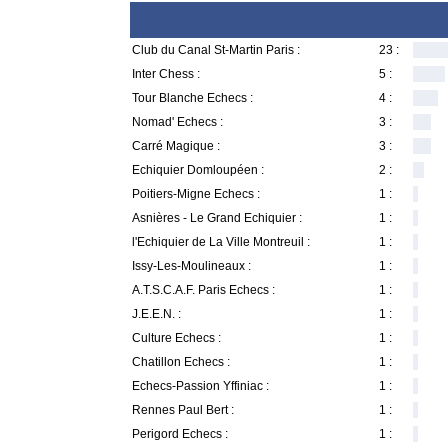
Club du Canal St-Martin Paris :
23 :
Inter Chess :
5 :
Tour Blanche Echecs :
4 :
Nomad' Echecs :
3 :
Carré Magique :
3 :
Echiquier Domloupéen :
2 :
Poitiers-Migne Echecs :
1 :
Asnières - Le Grand Echiquier :
1 :
l'Echiquier de La Ville Montreuil :
1 :
Issy-Les-Moulineaux :
1 :
A.T.S.C.A.F. Paris Echecs :
1 :
J.E.E.N. :
1 :
Culture Echecs :
1 :
Chatillon Echecs :
1 :
Echecs-Passion Yffiniac :
1 :
Rennes Paul Bert :
1 :
Perigord Echecs :
1 :