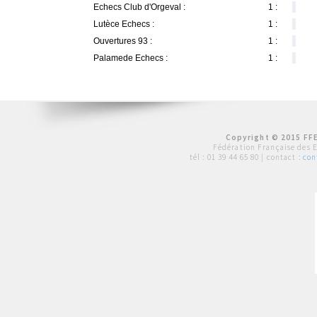
Echecs Club d'Orgeval :
1 :
Lutèce Echecs :
1 :
Ouvertures 93 :
1 :
Palamede Echecs :
1 :
Copyright © 2015 FFE
Fédération Française des 
tél :
01 39 44 65 80
| contact :
con