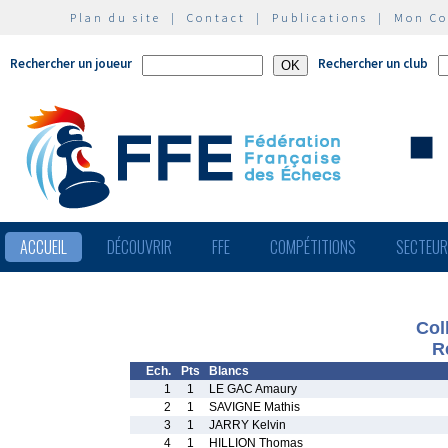
Plan du site
|
Contact
|
Publications
|
Mon C
Rechercher un joueur
Rechercher un club
ACCUEIL
DÉCOUVRIR
FFE
COMPÉTITIONS
SECTEU
Col
R
Ech.
Pts
Blancs
1
1
LE GAC Amaury
2
1
SAVIGNE Mathis
3
1
JARRY Kelvin
4
1
HILLION Thomas