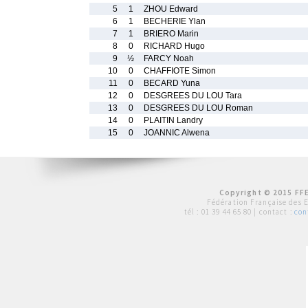
5
1
ZHOU Edward
6
1
BECHERIE Ylan
7
1
BRIERO Marin
8
0
RICHARD Hugo
9
½
FARCY Noah
10
0
CHAFFIOTE Simon
11
0
BECARD Yuna
12
0
DESGREES DU LOU Tara
13
0
DESGREES DU LOU Roman
14
0
PLAITIN Landry
15
0
JOANNIC Alwena
Copyright © 2015 FFE
Fédération Française des 
tél :
01 39 44 65 80
| contact :
con