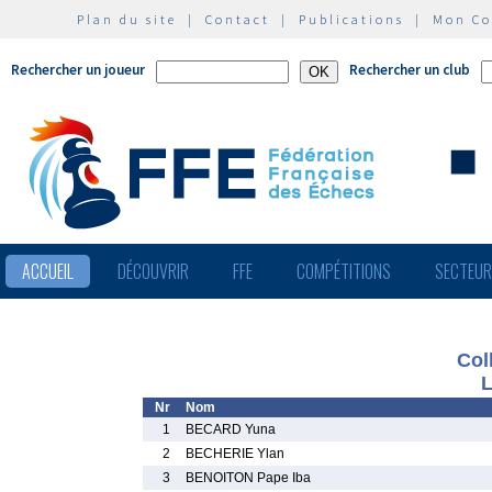
Plan du site
|
Contact
|
Publications
|
Mon C
Rechercher un joueur
Rechercher un club
ACCUEIL
DÉCOUVRIR
FFE
COMPÉTITIONS
SECTEU
Col
L
Nr
Nom
1
BECARD Yuna
2
BECHERIE Ylan
3
BENOITON Pape Iba