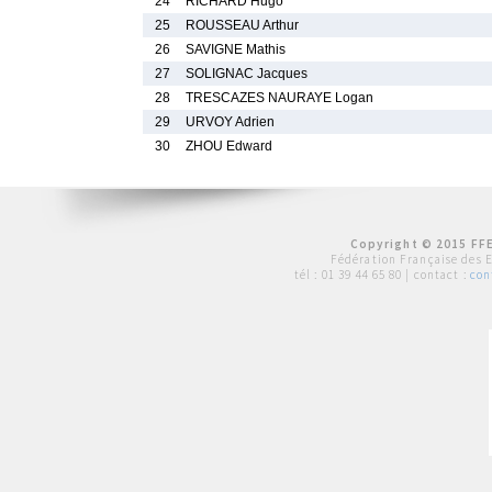
24
RICHARD Hugo
25
ROUSSEAU Arthur
26
SAVIGNE Mathis
27
SOLIGNAC Jacques
28
TRESCAZES NAURAYE Logan
29
URVOY Adrien
30
ZHOU Edward
Copyright © 2015 FFE
Fédération Française des 
tél :
01 39 44 65 80
| contact :
con