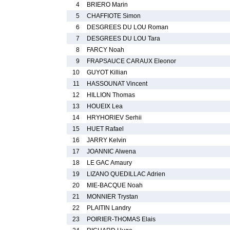
4
BRIERO Marin
5
CHAFFIOTE Simon
6
DESGREES DU LOU Roman
7
DESGREES DU LOU Tara
8
FARCY Noah
9
FRAPSAUCE CARAUX Eleonor
10
GUYOT Killian
11
HASSOUNAT Vincent
12
HILLION Thomas
13
HOUEIX Lea
14
HRYHORIEV Serhii
15
HUET Rafael
16
JARRY Kelvin
17
JOANNIC Alwena
18
LE GAC Amaury
19
LIZANO QUEDILLAC Adrien
20
MIE-BACQUE Noah
21
MONNIER Trystan
22
PLAITIN Landry
23
POIRIER-THOMAS Elais