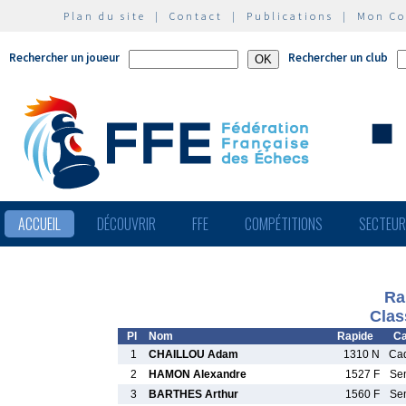
Plan du site
|
Contact
|
Publications
|
Mon C
Rechercher un joueur
Rechercher un club
ACCUEIL
DÉCOUVRIR
FFE
COMPÉTITIONS
SECTEU
Ra
Clas
Pl
Nom
Rapide
Ca
1
CHAILLOU Adam
1310 N
Ca
2
HAMON Alexandre
1527 F
Se
3
BARTHES Arthur
1560 F
Se