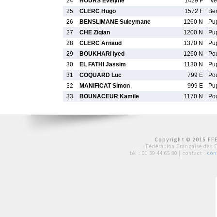
24
HOURS Evelyne
1429 F
Ve
25
CLERC Hugo
1572 F
Be
26
BENSLIMANE Suleymane
1260 N
Pu
27
CHE Ziqian
1200 N
Pu
28
CLERC Arnaud
1370 N
Pu
29
BOUKHARI Iyed
1260 N
Po
30
EL FATHI Jassim
1130 N
Pu
31
COQUARD Luc
799 E
Po
32
MANIFICAT Simon
999 E
Pu
33
BOUNACEUR Kamile
1170 N
Po
Copyright © 2015 FFE
Fédération Française des 
tél :
01 39 44 65 80
| contact :
con