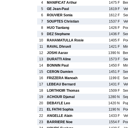
4
MANIFICAT Arthur
1475 F
Be
5
GE Jean-Paul
1619 F
Ve
6
ROUVIER Sonia
1612 F
Se
7
SOUPTES Christian
1537 F
Ve
8
HUO Tianlang
1426 F
Po
9
DEZ Stephane
1436 F
Se
10
RAHAMATULLA Rosie
1405 F
Po
11
RAVAL Dhruvil
1421 F
Mi
12
JOSHI Aarav
1390 N
Be
13
DURATTI Aline
1573 F
Se
14
BONNIN Paul
1450 F
Mi
15
CERON Damien
1451 F
Se
16
FRIZZERA Manoah
1199 E
Se
17
LEBEAU Bernard
1431 F
Ve
18
LORTHIOIR Thomas
1509 F
Se
19
ACHOUR Djamal
1280 N
Se
20
DEBAYLE Leo
1420 N
Pu
21
EL FATHI Sophia
1190 N
Po
22
ANGELLE Alain
1433 F
Ve
23
BARRIERE Noe
1554 F
Po