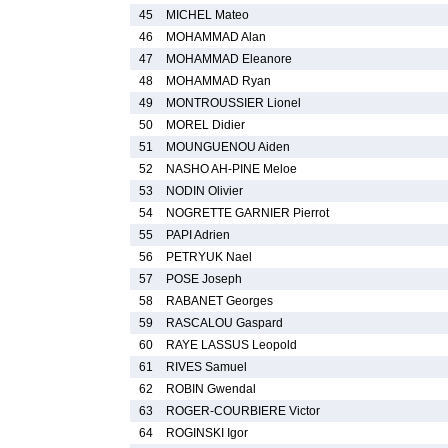
45
MICHEL Mateo
46
MOHAMMAD Alan
47
MOHAMMAD Eleanore
48
MOHAMMAD Ryan
49
MONTROUSSIER Lionel
50
MOREL Didier
51
MOUNGUENOU Aiden
52
NASHO AH-PINE Meloe
53
NODIN Olivier
54
NOGRETTE GARNIER Pierrot
55
PAPI Adrien
56
PETRYUK Nael
57
POSE Joseph
58
RABANET Georges
59
RASCALOU Gaspard
60
RAYE LASSUS Leopold
61
RIVES Samuel
62
ROBIN Gwendal
63
ROGER-COURBIERE Victor
64
ROGINSKI Igor