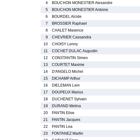
4
BOUCHON MONESTIER Alexandre
5
BOUCHON MONESTIER Antoine
6
BOURDEL Alcide
7
BROSSIER Raphael
8
CHALET Maxence
9
CHEVRIER Cassandra
10
CHOISY Lenny
11
COCHET DULAC Augustin
12
CONSTANTIN Simeo
13
COURTET Maxime
14
D'ANGELO Michel
15
DICHAMP Arthur
16
DIELEMAN Lein
17
DOUPEUX Marius
18
DUCHENET Sylvain
19
DURAND Melina
20
FANTIN Elise
21
FANTIN Jacques
22
FANTIN Lea
23
FONTANEZ Martin