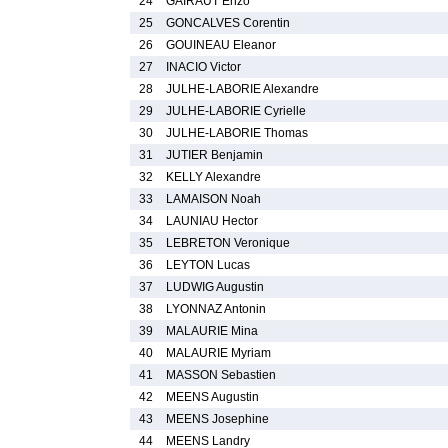
24
GAIRAUT Enzo
25
GONCALVES Corentin
26
GOUINEAU Eleanor
27
INACIO Victor
28
JULHE-LABORIE Alexandre
29
JULHE-LABORIE Cyrielle
30
JULHE-LABORIE Thomas
31
JUTIER Benjamin
32
KELLY Alexandre
33
LAMAISON Noah
34
LAUNIAU Hector
35
LEBRETON Veronique
36
LEYTON Lucas
37
LUDWIG Augustin
38
LYONNAZ Antonin
39
MALAURIE Mina
40
MALAURIE Myriam
41
MASSON Sebastien
42
MEENS Augustin
43
MEENS Josephine
44
MEENS Landry