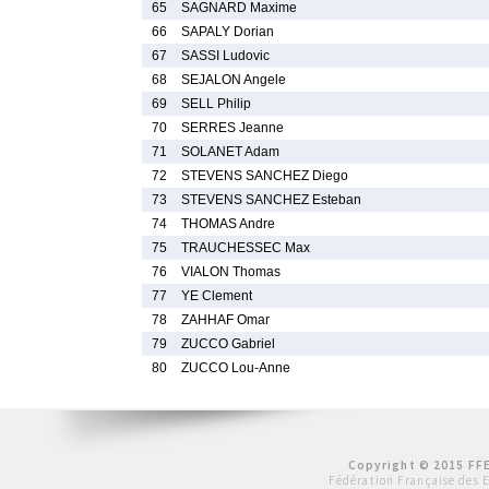
65
SAGNARD Maxime
66
SAPALY Dorian
67
SASSI Ludovic
68
SEJALON Angele
69
SELL Philip
70
SERRES Jeanne
71
SOLANET Adam
72
STEVENS SANCHEZ Diego
73
STEVENS SANCHEZ Esteban
74
THOMAS Andre
75
TRAUCHESSEC Max
76
VIALON Thomas
77
YE Clement
78
ZAHHAF Omar
79
ZUCCO Gabriel
80
ZUCCO Lou-Anne
Copyright © 2015 FFE
Fédération Française des 