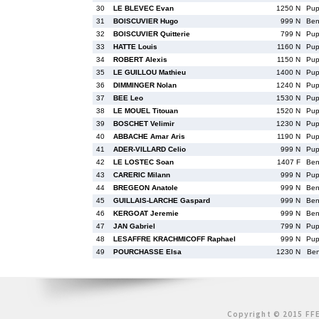
30
LE BLEVEC Evan
1250 N
Pu
31
BOISCUVIER Hugo
999 N
Be
32
BOISCUVIER Quitterie
799 N
Pu
33
HATTE Louis
1160 N
Pu
34
ROBERT Alexis
1150 N
Pu
35
LE GUILLOU Mathieu
1400 N
Pu
36
DIMMINGER Nolan
1240 N
Pu
37
BEE Leo
1530 N
Pu
38
LE MOUEL Titouan
1520 N
Pu
39
BOSCHET Velimir
1230 N
Pu
40
ABBACHE Amar Aris
1190 N
Pu
41
ADER-VILLARD Celio
999 N
Pu
42
LE LOSTEC Soan
1407 F
Be
43
CARERIC Milann
999 N
Pu
44
BREGEON Anatole
999 N
Be
45
GUILLAIS-LARCHE Gaspard
999 N
Be
46
KERGOAT Jeremie
999 N
Be
47
JAN Gabriel
799 N
Pu
48
LESAFFRE KRACHMICOFF Raphael
999 N
Pu
49
POURCHASSE Elsa
1230 N
Be
Copyright © 2015 FFE