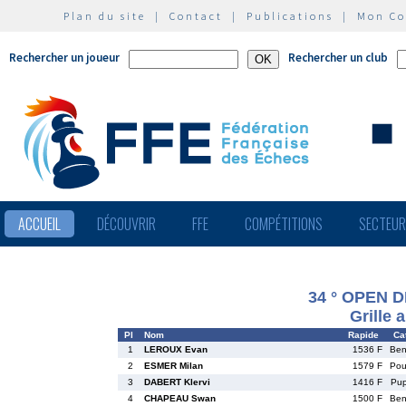
Plan du site
|
Contact
|
Publications
|
Mon C
Rechercher un joueur
Rechercher un club
ACCUEIL
DÉCOUVRIR
FFE
COMPÉTITIONS
SECTEU
34 ° OPEN D
Grille 
Pl
Nom
Rapide
Cat
1
LEROUX Evan
1536 F
Be
2
ESMER Milan
1579 F
Po
3
DABERT Klervi
1416 F
Pu
4
CHAPEAU Swan
1500 F
Be