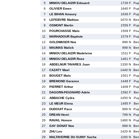
5
MINIOU DELAIZIR Edouard
1726 F
Pu
6
OLIVIER Ewen
1640 F
Pu
7
LE BIHAN Amaury
1636 F
Pu
8
LEFEBVRE Mathias
1670 N
Be
9
OSMONT Martin
1556 F
Pu
10
POURCHASSE Malo
1509 F
Po
11
MARHADOUR Baptiste
1579 F
Pu
12
GOLDWASER Noe
999 N
Be
13
MAUMAS Malick
999 N
Be
14
MINIOU DELAIZIR Madeleine
1511 F
Pu
15
MINIOU DELAIZIR Rose
1461 F
Pu
16
ABDELNUR TAVARES Juan
1330 N
Be
17
CAZATY Mael
1440 N
Be
18
BOUGET Malo
1501 F
Pu
19
BREMOND Garance
1448 F
Pu
20
PIERRET Arthur
1409 F
Pu
21
DAGORN-PEIGNARD Adele
1592 F
Be
22
ABBACHE Cydra
1450 N
Pu
23
LE MEUR Elena
1495 F
Be
24
DUDOUIT Paco
999 N
Pu
25
DREAN Henri
799 N
Pu
26
RAVAIL Honore
1460 N
Pu
27
GAY DONAT Noe
999 N
Be
28
ZHU Leo
1420 N
Be
29
MALTAVERNE DU GUINY Sacha
1160 N
Be