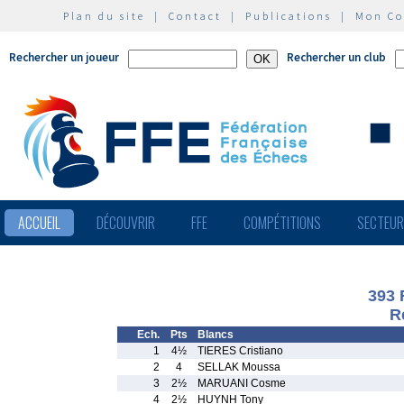
Plan du site
|
Contact
|
Publications
|
Mon C
Rechercher un joueur
Rechercher un club
ACCUEIL
DÉCOUVRIR
FFE
COMPÉTITIONS
SECTEU
393 
R
Ech.
Pts
Blancs
1
4½
TIERES Cristiano
2
4
SELLAK Moussa
3
2½
MARUANI Cosme
4
2½
HUYNH Tony