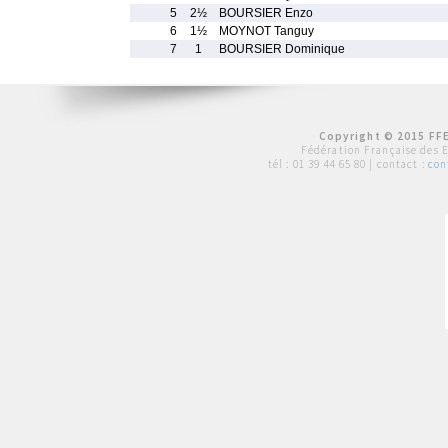
5
2½
BOURSIER Enzo
6
1½
MOYNOT Tanguy
7
1
BOURSIER Dominique
Copyright © 2015 FFE
Fédération Française des 
tél :
01 39 44 65 80
| contact :
con