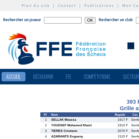
Plan du site
|
Contact
|
Publications
|
Mon C
Rechercher un joueur
Rechercher un club
ACCUEIL
DÉCOUVRIR
FFE
COMPÉTITIONS
SECTEU
393 
Grille 
Pl
Nom
Rapide
Cat.
1
SELLAK Moussa
1917 F
Sen
2
YOUSSEF Mohamed Khairi
1910 F
Sen
3
TIERES Cristiano
2070 F
Sen
4
AZARIANTS Evgueny
2115 F
Sen