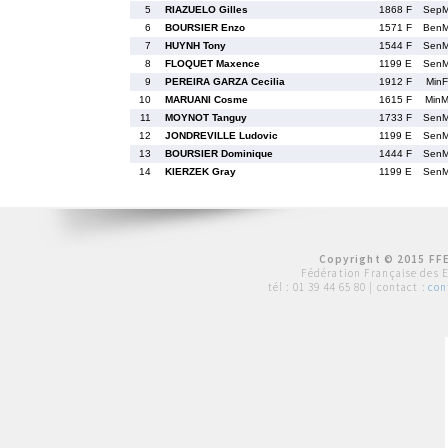
5
RIAZUELO Gilles
1868 F
Sep
6
BOURSIER Enzo
1571 F
Ben
7
HUYNH Tony
1544 F
Sen
8
FLOQUET Maxence
1199 E
Sen
9
PEREIRA GARZA Cecilia
1912 F
MinF
10
MARUANI Cosme
1615 F
Min
11
MOYNOT Tanguy
1733 F
Sen
12
JONDREVILLE Ludovic
1199 E
Sen
13
BOURSIER Dominique
1444 F
Sen
14
KIERZEK Gray
1199 E
Sen
Copyright © 2015 FFE
Fédération Française des 
tél :
01 39 44 65 80
| contact :
con