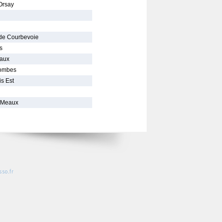
Orsay
 de Courbevoie
s
eaux
lombes
is Est
e Meaux
so.fr