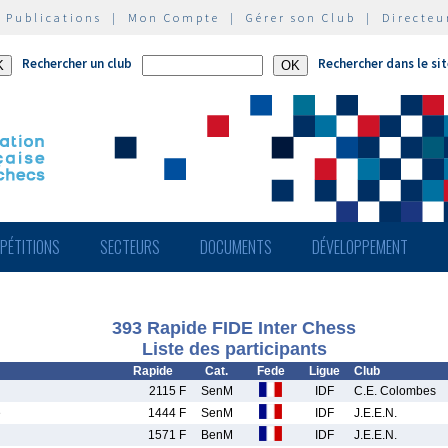
|
Publications
|
Mon Compte
|
Gérer son Club
|
Directeu
Rechercher un club
Rechercher dans le si
PÉTITIONS
SECTEURS
DOCUMENTS
DÉVELOPPEMENT
393 Rapide FIDE Inter Chess
Liste des participants
Rapide
Cat.
Fede
Ligue
Club
2115 F
SenM
IDF
C.E. Colombes
e
1444 F
SenM
IDF
J.E.E.N.
1571 F
BenM
IDF
J.E.E.N.