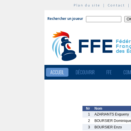
Plan du site
|
Contact
Rechercher un joueur
ACCUEIL
DÉCOUVRIR
FFE
COM
Nr
Nom
1
AZARIANTS Evgueny
2
BOURSIER Dominiqu
3
BOURSIER Enzo