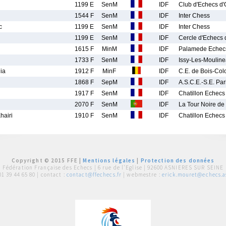
1199 E
SenM
IDF
Club d'Echecs d'
1544 F
SenM
IDF
Inter Chess
c
1199 E
SenM
IDF
Inter Chess
1199 E
SenM
IDF
Cercle d'Echecs
1615 F
MinM
IDF
Palamede Echec
1733 F
SenM
IDF
Issy-Les-Moulin
ia
1912 F
MinF
IDF
C.E. de Bois-Co
1868 F
SepM
IDF
A.S.C.E.-S.E. Par
1917 F
SenM
IDF
Chatillon Echecs
2070 F
SenM
IDF
La Tour Noire d
airi
1910 F
SenM
IDF
Chatillon Echecs
Copyright © 2015 FFE |
Mentions légales
|
Protection des données
Fédération Française des Echecs |
6 rue de l'Eglise | 92600 ASNIERES SUR SEINE
01 39 44 65 80
| contact :
contact@ffechecs.fr
| webmestre :
erick.mouret@echecs.as