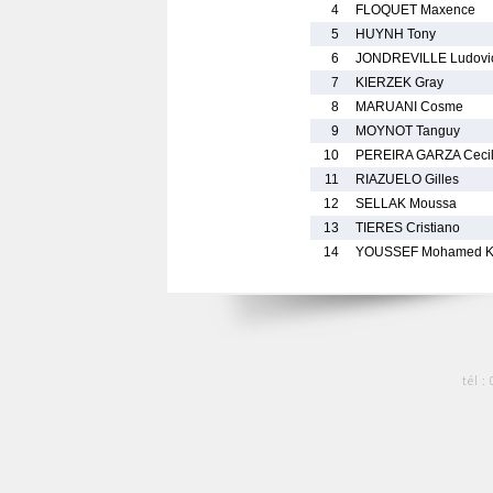
4
FLOQUET Maxence
5
HUYNH Tony
6
JONDREVILLE Ludovi
7
KIERZEK Gray
8
MARUANI Cosme
9
MOYNOT Tanguy
10
PEREIRA GARZA Cecil
11
RIAZUELO Gilles
12
SELLAK Moussa
13
TIERES Cristiano
14
YOUSSEF Mohamed Kh
tél :