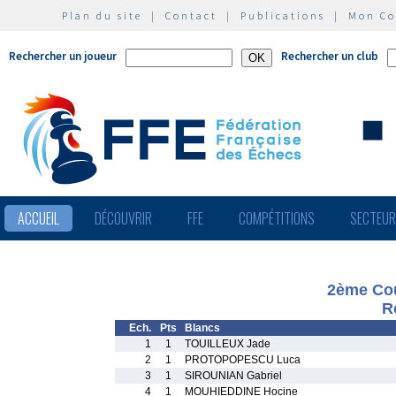
Plan du site
|
Contact
|
Publications
|
Mon C
Rechercher un joueur
Rechercher un club
ACCUEIL
DÉCOUVRIR
FFE
COMPÉTITIONS
SECTEU
2ème Cou
R
Ech.
Pts
Blancs
1
1
TOUILLEUX Jade
2
1
PROTOPOPESCU Luca
3
1
SIROUNIAN Gabriel
4
1
MOUHIEDDINE Hocine