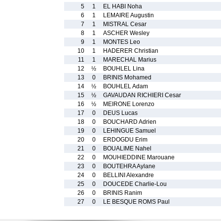
5
1
EL HABI Noha
6
1
LEMAIRE Augustin
7
1
MISTRAL Cesar
8
1
ASCHER Wesley
9
1
MONTES Leo
10
1
HADERER Christian
11
1
MARECHAL Marius
12
½
BOUHLEL Lina
13
0
BRINIS Mohamed
14
½
BOUHLEL Adam
15
½
GAVAUDAN RICHIERI Cesar
16
½
MEIRONE Lorenzo
17
0
DEUS Lucas
18
0
BOUCHARD Adrien
19
0
LEHINGUE Samuel
20
0
ERDOGDU Erim
21
0
BOUALIME Nahel
22
0
MOUHIEDDINE Marouane
23
0
BOUTEHRA Aylane
24
0
BELLINI Alexandre
25
0
DOUCEDE Charlie-Lou
26
0
BRINIS Ranim
27
0
LE BESQUE ROMS Paul