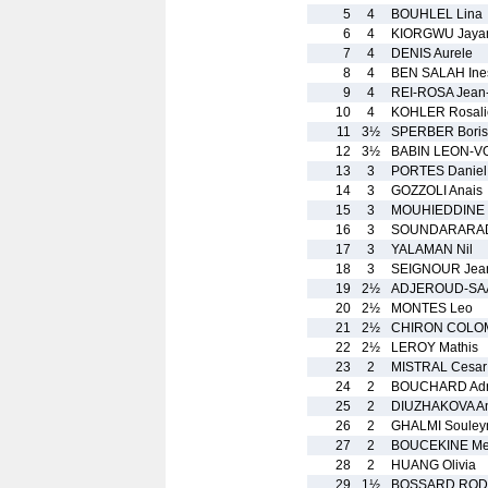
5
4
BOUHLEL Lina
6
4
KIORGWU Jaya
7
4
DENIS Aurele
8
4
BEN SALAH Ine
9
4
REI-ROSA Jean
10
4
KOHLER Rosali
11
3½
SPERBER Boris
12
3½
BABIN LEON-V
13
3
PORTES Daniel
14
3
GOZZOLI Anais
15
3
MOUHIEDDINE 
16
3
SOUNDARARAD
17
3
YALAMAN Nil
18
3
SEIGNOUR Jean
19
2½
ADJEROUD-SAA
20
2½
MONTES Leo
21
2½
CHIRON COLOM
22
2½
LEROY Mathis
23
2
MISTRAL Cesar
24
2
BOUCHARD Adr
25
2
DIUZHAKOVA An
26
2
GHALMI Soule
27
2
BOUCEKINE Me
28
2
HUANG Olivia
29
1½
BOSSARD RODR