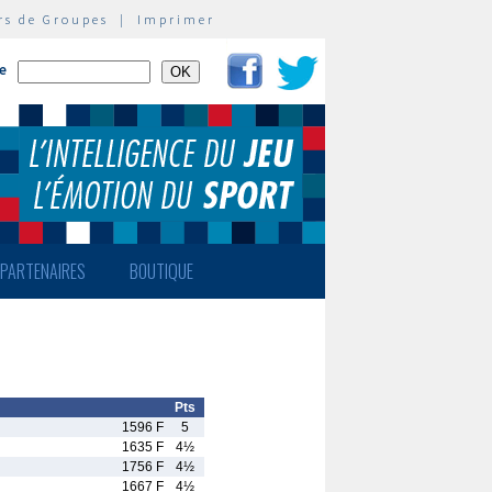
rs de Groupes
|
Imprimer
te
PARTENAIRES
BOUTIQUE
Pts
1596 F
5
1635 F
4½
1756 F
4½
1667 F
4½