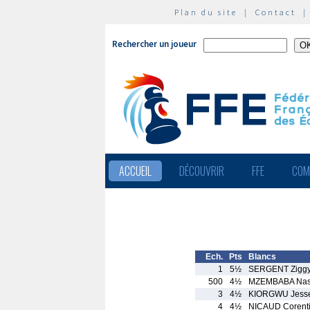
Plan du site
|
Contact
Rechercher un joueur
ACCUEIL
DÉCOUVRIR
FFE
COM
Ech.
Pts
Blancs
1
5½
SERGENT Zigg
500
4½
MZEMBABA Nas
3
4½
KIORGWU Jess
4
4½
NICAUD Corent