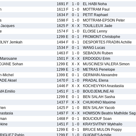
1691 F
1 - 0
EL HABI Noha
n
1613 F
1 - 0
MOTTRAM Paul
1634 F
0 - 1
PETIT Raphael
s
1598 F
1 - 0
MOTTRAM-EPSON Peter
-Jacques
1625 F
X - X
TOUILLEUX Jade
e
1574 F
1 - 0
ELOISE Lenny
1299 E
0 - 1
FROMONT Christophe
OLNY Jemkah
1494 F
0 - 1
DESPORTES FRADIN Achille
1534 F
0 - 1
WANG Lucas
1463 F
1 - 0
SEBAOUN Ruben
Marouane
1501 F
X - X
ERDOGDU Erim
JANE Sohan
1299 E
X - X
MUSCINESI VALERA Simon
1299 E
1 - 0
METRAS Penelope
-Michel
1399 E
0 - 1
GERMAIN Alexandre
DE Aksel
1470 F
1 - 0
PRADAL Elena
1446 F
X - X
KOCHEVYKH Anastasiia
A Emilio
1451 F
1 - 0
BOUDJEMLINE Ali
1299 E
0 - 1
BEN SALAH Sasha
1437 F
X - X
CHUKHNO Maxime
ien
1425 F
1 - 0
BEN SALAH Yacob
astasia
1497 F
X - X
HOWISON Beatrix Mathilde Sag
yman
1468 F
0 - 1
BOUCIOUF Soan
kine
1451 F
1 - 0
KRAYSVITNIY Mykhailo
1299 E
0 - 1
BRUCE MULON Poppy
IGUEZ Pablo
1299 E
1 - 0
GUIGNES Achille