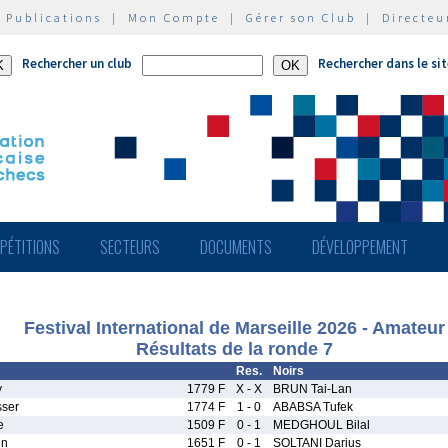
|
Publications
|
Mon Compte
|
Gérer son Club
|
Directeu
Rechercher un club
Rechercher dans le si
PÉTITIONS
SECTEURS
DOCUMENTS
DÉVELOPPEMENT
Festival International de Marseille 2026 - Amateur
Résultats de la ronde 7
Res.
Noirs
y
1779 F
X - X
BRUN Tai-Lan
ser
1774 F
1 - 0
ABABSA Tufek
e
1509 F
0 - 1
MEDGHOUL Bilal
in
1651 F
0 - 1
SOLTANI Darius