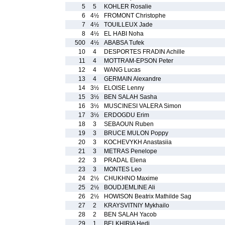
5
5
KOHLER Rosalie
6
4½
FROMONT Christophe
7
4½
TOUILLEUX Jade
8
4½
EL HABI Noha
500
4½
ABABSA Tufek
10
4
DESPORTES FRADIN Achille
11
4
MOTTRAM-EPSON Peter
12
4
WANG Lucas
13
4
GERMAIN Alexandre
14
3½
ELOISE Lenny
15
3½
BEN SALAH Sasha
16
3½
MUSCINESI VALERA Simon
17
3½
ERDOGDU Erim
18
3
SEBAOUN Ruben
19
3
BRUCE MULON Poppy
20
3
KOCHEVYKH Anastasiia
21
3
METRAS Penelope
22
3
PRADAL Elena
23
3
MONTES Leo
24
2½
CHUKHNO Maxime
25
2½
BOUDJEMLINE Ali
26
2½
HOWISON Beatrix Mathilde Sag
27
2
KRAYSVITNIY Mykhailo
28
2
BEN SALAH Yacob
29
1
BELKHIRIA Hedi