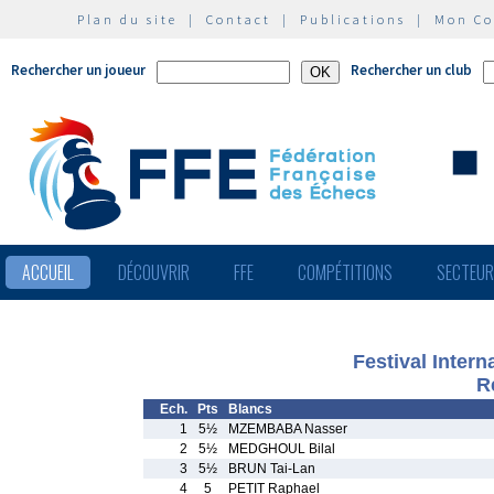
Plan du site
|
Contact
|
Publications
|
Mon C
Rechercher un joueur
Rechercher un club
ACCUEIL
DÉCOUVRIR
FFE
COMPÉTITIONS
SECTEU
Festival Intern
R
Ech.
Pts
Blancs
1
5½
MZEMBABA Nasser
2
5½
MEDGHOUL Bilal
3
5½
BRUN Tai-Lan
4
5
PETIT Raphael