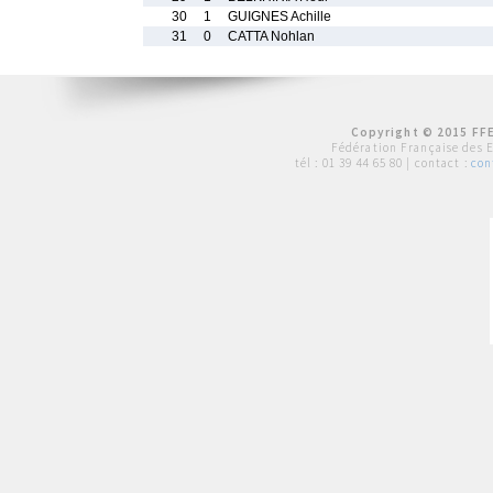
30
1
GUIGNES Achille
31
0
CATTA Nohlan
Copyright © 2015 FFE
Fédération Française des 
tél :
01 39 44 65 80
| contact :
con