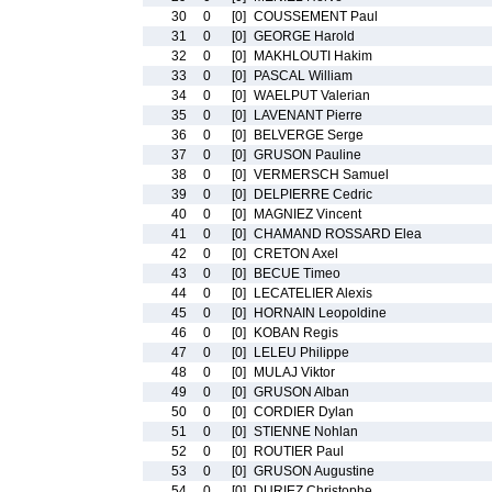
30
0
[0]
COUSSEMENT Paul
31
0
[0]
GEORGE Harold
32
0
[0]
MAKHLOUTI Hakim
33
0
[0]
PASCAL William
34
0
[0]
WAELPUT Valerian
35
0
[0]
LAVENANT Pierre
36
0
[0]
BELVERGE Serge
37
0
[0]
GRUSON Pauline
38
0
[0]
VERMERSCH Samuel
39
0
[0]
DELPIERRE Cedric
40
0
[0]
MAGNIEZ Vincent
41
0
[0]
CHAMAND ROSSARD Elea
42
0
[0]
CRETON Axel
43
0
[0]
BECUE Timeo
44
0
[0]
LECATELIER Alexis
45
0
[0]
HORNAIN Leopoldine
46
0
[0]
KOBAN Regis
47
0
[0]
LELEU Philippe
48
0
[0]
MULAJ Viktor
49
0
[0]
GRUSON Alban
50
0
[0]
CORDIER Dylan
51
0
[0]
STIENNE Nohlan
52
0
[0]
ROUTIER Paul
53
0
[0]
GRUSON Augustine
54
0
[0]
DURIEZ Christophe