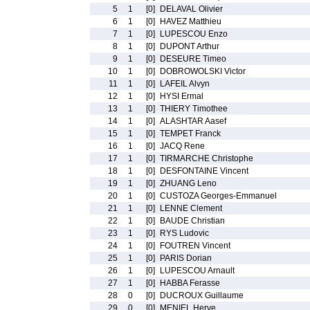
5
1
[0]
DELAVAL Olivier
6
1
[0]
HAVEZ Matthieu
7
1
[0]
LUPESCOU Enzo
8
1
[0]
DUPONT Arthur
9
1
[0]
DESEURE Timeo
10
1
[0]
DOBROWOLSKI Victor
11
1
[0]
LAFEIL Alvyn
12
1
[0]
HYSI Ermal
13
1
[0]
THIERY Timothee
14
1
[0]
ALASHTAR Aasef
15
1
[0]
TEMPET Franck
16
1
[0]
JACQ Rene
17
1
[0]
TIRMARCHE Christophe
18
1
[0]
DESFONTAINE Vincent
19
1
[0]
ZHUANG Leno
20
1
[0]
CUSTOZA Georges-Emmanuel
21
1
[0]
LENNE Clement
22
1
[0]
BAUDE Christian
23
1
[0]
RYS Ludovic
24
1
[0]
FOUTREN Vincent
25
1
[0]
PARIS Dorian
26
1
[0]
LUPESCOU Arnault
27
1
[0]
HABBA Ferasse
28
0
[0]
DUCROUX Guillaume
29
0
[0]
MENIEL Herve