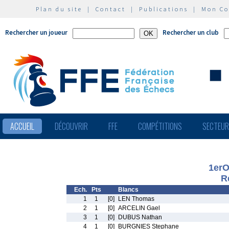
Plan du site
|
Contact
|
Publications
|
Mon C
Rechercher un joueur
Rechercher un club
ACCUEIL
DÉCOUVRIR
FFE
COMPÉTITIONS
SECTEU
1erO
R
Ech.
Pts
Blancs
1
1
[0]
LEN Thomas
2
1
[0]
ARCELIN Gael
3
1
[0]
DUBUS Nathan
4
1
[0]
BURGNIES Stephane