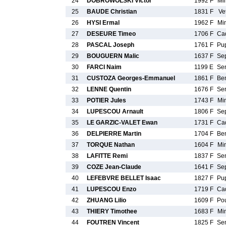
24
DOBROWOLSKI Victor
1992 F
Mi
25
BAUDE Christian
1831 F
Ve
26
HYSI Ermal
1962 F
Mi
27
DESEURE Timeo
1706 F
Ca
28
PASCAL Joseph
1761 F
Pu
29
BOUGUERN Malic
1637 F
Se
30
FARCI Naim
1199 E
Se
31
CUSTOZA Georges-Emmanuel
1861 F
Be
32
LENNE Quentin
1676 F
Se
33
POTIER Jules
1743 F
Mi
34
LUPESCOU Arnault
1806 F
Se
35
LE GARZIC-VALET Ewan
1731 F
Ca
36
DELPIERRE Martin
1704 F
Be
37
TORQUE Nathan
1604 F
Mi
38
LAFITTE Remi
1837 F
Se
39
COZE Jean-Claude
1641 F
Se
40
LEFEBVRE BELLET Isaac
1827 F
Pu
41
LUPESCOU Enzo
1719 F
Ca
42
ZHUANG Lilio
1609 F
Po
43
THIERY Timothee
1683 F
Mi
44
FOUTREN Vincent
1825 F
Se