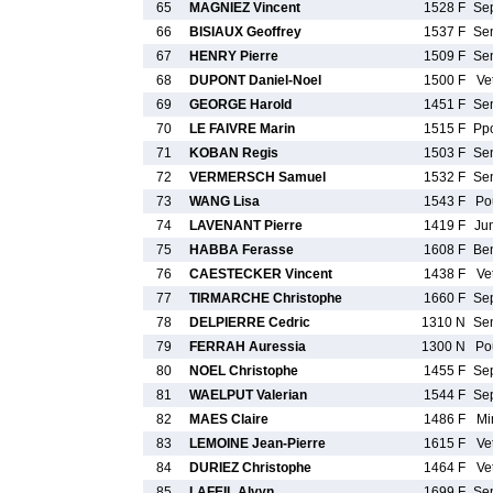
65
MAGNIEZ Vincent
1528 F
Se
66
BISIAUX Geoffrey
1537 F
Se
67
HENRY Pierre
1509 F
Se
68
DUPONT Daniel-Noel
1500 F
Ve
69
GEORGE Harold
1451 F
Se
70
LE FAIVRE Marin
1515 F
Pp
71
KOBAN Regis
1503 F
Se
72
VERMERSCH Samuel
1532 F
Se
73
WANG Lisa
1543 F
Po
74
LAVENANT Pierre
1419 F
Ju
75
HABBA Ferasse
1608 F
Be
76
CAESTECKER Vincent
1438 F
Ve
77
TIRMARCHE Christophe
1660 F
Se
78
DELPIERRE Cedric
1310 N
Se
79
FERRAH Auressia
1300 N
Po
80
NOEL Christophe
1455 F
Se
81
WAELPUT Valerian
1544 F
Se
82
MAES Claire
1486 F
Mi
83
LEMOINE Jean-Pierre
1615 F
Ve
84
DURIEZ Christophe
1464 F
Ve
85
LAFEIL Alvyn
1699 F
Se