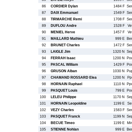
86
CORDIER Dylan
1484 F
Se
87
DAIX Emmanuel
1549 F
Se
88
TIRMARCHE Remi
1708 F
Se
89
DUFLOU Andre
1528 F
Ve
90
MENIEL Herve
1457 F
Ve
91
MAILLARD Mathieu
999 E
Be
92
BRUNET Charles
1472 F
Se
93
LAIGLE Jim
1320 N
Se
94
FERRAH Isaac
1200 N
Po
95
PASCAL William
1429 F
Po
96
GRUSON Alban
1030 N
Pu
97
CHAMAND ROSSARD Elea
1200 N
Pp
98
HORNAIN Raphael
1110 N
Pp
99
PASQUET Louis
799 E
Po
100
LELEU Philippe
1170 N
Se
101
HORNAIN Leopoldine
1199 E
Se
102
VEZY Charles
1583 F
Se
103
PASQUET Franck
1199 N
Se
104
BECUE Timeo
1199 E
Mi
105
STIENNE Nohlan
999 E
Be