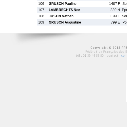
106
GRUSON Pauline
1407 F
Se
107
LAMBRECHTS Noe
830 N
Pp
108
JUSTIN Nathan
1199 E
Se
109
GRUSON Augustine
799 E
Po
Copyright © 2015 FFE
Fédération Française des 
tél :
01 39 44 65 80
| contact :
con