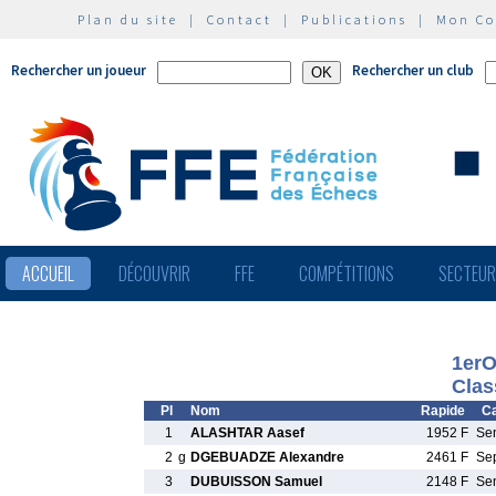
Plan du site
|
Contact
|
Publications
|
Mon C
Rechercher un joueur
Rechercher un club
ACCUEIL
DÉCOUVRIR
FFE
COMPÉTITIONS
SECTEU
1erO
Clas
Pl
Nom
Rapide
Ca
1
ALASHTAR Aasef
1952 F
Se
2
g
DGEBUADZE Alexandre
2461 F
Se
3
DUBUISSON Samuel
2148 F
Se