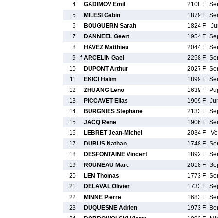
4
GADIMOV Emil
2108 F
Se
5
MILESI Gabin
1879 F
Se
6
BOUGUERN Sarah
1824 F
Ju
7
DANNEEL Geert
1954 F
Se
8
HAVEZ Matthieu
2044 F
Se
9
f
ARCELIN Gael
2258 F
Se
10
DUPONT Arthur
2027 F
Se
11
EKICI Halim
1899 F
Se
12
ZHUANG Leno
1639 F
Pu
13
PICCAVET Elias
1909 F
Ju
14
BURGNIES Stephane
2133 F
Se
15
JACQ Rene
1906 F
Se
16
LEBRET Jean-Michel
2034 F
Ve
17
DUBUS Nathan
1748 F
Se
18
DESFONTAINE Vincent
1892 F
Se
19
ROUNEAU Marc
2018 F
Se
20
LEN Thomas
1773 F
Se
21
DELAVAL Olivier
1733 F
Se
22
MINNE Pierre
1683 F
Se
23
DUQUESNE Adrien
1973 F
Be