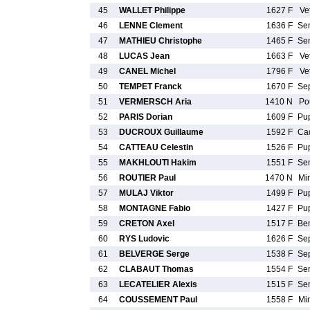
45
WALLET Philippe
1627 F
Ve
46
LENNE Clement
1636 F
Se
47
MATHIEU Christophe
1465 F
Se
48
LUCAS Jean
1663 F
Ve
49
CANEL Michel
1796 F
Ve
50
TEMPET Franck
1670 F
Se
51
VERMERSCH Aria
1410 N
Po
52
PARIS Dorian
1609 F
Pu
53
DUCROUX Guillaume
1592 F
Ca
54
CATTEAU Celestin
1526 F
Pu
55
MAKHLOUTI Hakim
1551 F
Se
56
ROUTIER Paul
1470 N
Mi
57
MULAJ Viktor
1499 F
Pu
58
MONTAGNE Fabio
1427 F
Pu
59
CRETON Axel
1517 F
Be
60
RYS Ludovic
1626 F
Se
61
BELVERGE Serge
1538 F
Se
62
CLABAUT Thomas
1554 F
Se
63
LECATELIER Alexis
1515 F
Se
64
COUSSEMENT Paul
1558 F
Mi