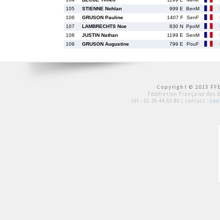
105
STIENNE Nohlan
999 E
BenM
106
GRUSON Pauline
1407 F
SenF
107
LAMBRECHTS Noe
830 N
PpoM
108
JUSTIN Nathan
1199 E
SenM
109
GRUSON Augustine
799 E
PouF
Copyright © 2015 FFE
Fédération Française des 
tél :
01 39 44 65 80
| contact :
con