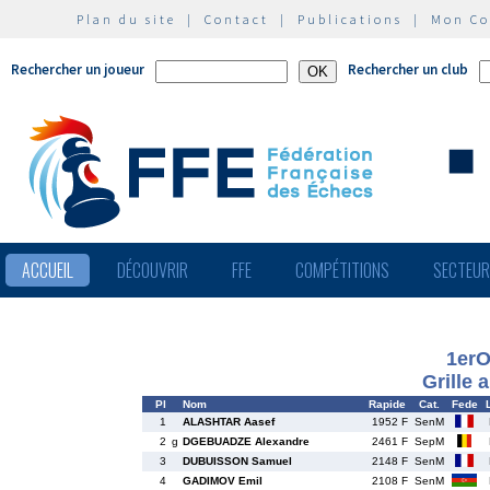
Plan du site
|
Contact
|
Publications
|
Mon C
Rechercher un joueur
Rechercher un club
ACCUEIL
DÉCOUVRIR
FFE
COMPÉTITIONS
SECTEU
1erO
Grille 
Pl
Nom
Rapide
Cat.
Fede
1
ALASHTAR Aasef
1952 F
SenM
2
g
DGEBUADZE Alexandre
2461 F
SepM
3
DUBUISSON Samuel
2148 F
SenM
4
GADIMOV Emil
2108 F
SenM