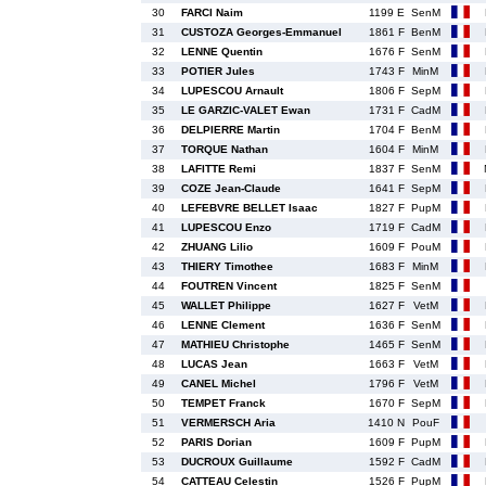
30
FARCI Naim
1199 E
SenM
31
CUSTOZA Georges-Emmanuel
1861 F
BenM
32
LENNE Quentin
1676 F
SenM
33
POTIER Jules
1743 F
MinM
34
LUPESCOU Arnault
1806 F
SepM
35
LE GARZIC-VALET Ewan
1731 F
CadM
36
DELPIERRE Martin
1704 F
BenM
37
TORQUE Nathan
1604 F
MinM
38
LAFITTE Remi
1837 F
SenM
39
COZE Jean-Claude
1641 F
SepM
40
LEFEBVRE BELLET Isaac
1827 F
PupM
41
LUPESCOU Enzo
1719 F
CadM
42
ZHUANG Lilio
1609 F
PouM
43
THIERY Timothee
1683 F
MinM
44
FOUTREN Vincent
1825 F
SenM
45
WALLET Philippe
1627 F
VetM
46
LENNE Clement
1636 F
SenM
47
MATHIEU Christophe
1465 F
SenM
48
LUCAS Jean
1663 F
VetM
49
CANEL Michel
1796 F
VetM
50
TEMPET Franck
1670 F
SepM
51
VERMERSCH Aria
1410 N
PouF
52
PARIS Dorian
1609 F
PupM
53
DUCROUX Guillaume
1592 F
CadM
54
CATTEAU Celestin
1526 F
PupM