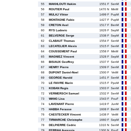
55
MAKHLOUTI Hakim
1551 F
SenM
56
ROUTIER Paul
1470 N
MinM
57
MULAJ Viktor
1499 F
PupM
58
MONTAGNE Fabio
1427 F
PupM
59
CRETON Axel
1517 F
BenM
60
RYS Ludovic
1626 F
SepM
61
BELVERGE Serge
1538 F
SepM
62
CLABAUT Thomas
1554 F
SenM
63
LECATELIER Alexis
1515 F
SenM
64
COUSSEMENT Paul
1558 F
MinM
65
MAGNIEZ Vincent
1528 F
SepM
66
BISIAUX Geoffrey
1537 F
SenM
67
HENRY Pierre
1509 F
SenM
68
DUPONT Daniel-Noel
1500 F
VetM
69
GEORGE Harold
1451 F
SenM
70
LE FAIVRE Marin
1515 F
PpoM
71
KOBAN Regis
1503 F
SenM
72
VERMERSCH Samuel
1532 F
SenM
73
WANG Lisa
1543 F
PouF
74
LAVENANT Pierre
1419 F
JunM
75
HABBA Ferasse
1608 F
BenM
76
CAESTECKER Vincent
1438 F
VetM
77
TIRMARCHE Christophe
1660 F
SepM
78
DELPIERRE Cedric
1310 N
SenM
79
FERRAH Auressia
1300 N
PouF