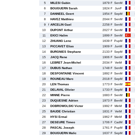
5
MILESI Gabin
1879 F
SenM
6
BOUGUERN Sarah
1824 F
JunF
7
DANNEEL Geert
1954 F
SepM
8
HAVEZ Matthieu
2044 F
SenM
9
f
ARCELIN Gael
2258 F
SenM
10
DUPONT Arthur
2027 F
SenM
11
EKICI Halim
1899 F
SenM
12
ZHUANG Leno
1639 F
PupM
13
PICCAVET Elias
1909 F
JunM
14
BURGNIES Stephane
2133 F
SepM
15
JACQ Rene
1906 F
SenM
16
LEBRET Jean-Michel
2034 F
VetM
17
DUBUS Nathan
1748 F
SenM
18
DESFONTAINE Vincent
1892 F
SenM
19
ROUNEAU Marc
2018 F
SepM
20
LEN Thomas
1773 F
SenM
21
DELAVAL Olivier
1733 F
SepM
22
MINNE Pierre
1683 F
SenM
23
DUQUESNE Adrien
1973 F
BenM
24
DOBROWOLSKI Victor
1992 F
MinM
25
BAUDE Christian
1831 F
VetM
26
HYSI Ermal
1962 F
MinM
27
DESEURE Timeo
1706 F
CadM
28
PASCAL Joseph
1761 F
PupM
29
BOUGUERN Malic
1637 F
SepM