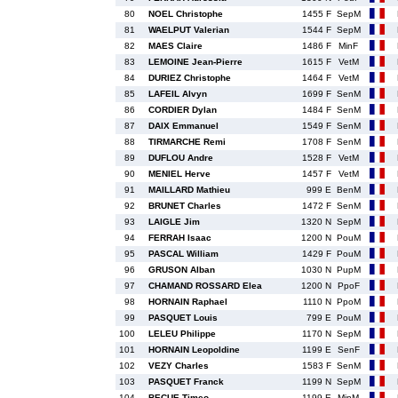
80
NOEL Christophe
1455 F
SepM
81
WAELPUT Valerian
1544 F
SepM
82
MAES Claire
1486 F
MinF
83
LEMOINE Jean-Pierre
1615 F
VetM
84
DURIEZ Christophe
1464 F
VetM
85
LAFEIL Alvyn
1699 F
SenM
86
CORDIER Dylan
1484 F
SenM
87
DAIX Emmanuel
1549 F
SenM
88
TIRMARCHE Remi
1708 F
SenM
89
DUFLOU Andre
1528 F
VetM
90
MENIEL Herve
1457 F
VetM
91
MAILLARD Mathieu
999 E
BenM
92
BRUNET Charles
1472 F
SenM
93
LAIGLE Jim
1320 N
SepM
94
FERRAH Isaac
1200 N
PouM
95
PASCAL William
1429 F
PouM
96
GRUSON Alban
1030 N
PupM
97
CHAMAND ROSSARD Elea
1200 N
PpoF
98
HORNAIN Raphael
1110 N
PpoM
99
PASQUET Louis
799 E
PouM
100
LELEU Philippe
1170 N
SepM
101
HORNAIN Leopoldine
1199 E
SenF
102
VEZY Charles
1583 F
SenM
103
PASQUET Franck
1199 N
SepM
104
BECUE Timeo
1199 E
MinM