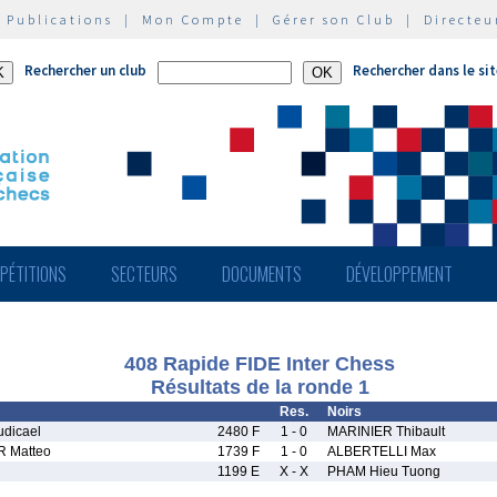
|
Publications
|
Mon Compte
|
Gérer son Club
|
Directeu
Rechercher un club
Rechercher dans le si
PÉTITIONS
SECTEURS
DOCUMENTS
DÉVELOPPEMENT
408 Rapide FIDE Inter Chess
Résultats de la ronde 1
Res.
Noirs
dicael
2480 F
1 - 0
MARINIER Thibault
 Matteo
1739 F
1 - 0
ALBERTELLI Max
1199 E
X - X
PHAM Hieu Tuong