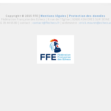
Copyright © 2015 FFE |
Mentions légales
|
Protection des données
Fédération Française des Echecs |
6 rue de l'Eglise | 92600 ASNIERES SUR SEINE
01 39 44 65 80
| contact :
contact@ffechecs.fr
| webmestre :
erick.mouret@echecs.as