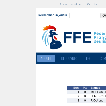
Plan du site
|
Contact
Rechercher un joueur
ACCUEIL
DÉCOUVRIR
FFE
COM
Ech.
Pts
Blancs
1
0
MEILLON Ju
2
0
LEMERCIER
3
0
RIOU Luc