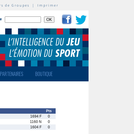
rs de Groupes
|
Imprimer
te
PARTENAIRES
BOUTIQUE
Pts
1694 F
0
1160 N
0
1604 F
0