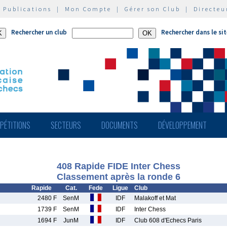
|
Publications
|
Mon Compte
|
Gérer son Club
|
Directeu
Rechercher un club
Rechercher dans le si
PÉTITIONS
SECTEURS
DOCUMENTS
DÉVELOPPEMENT
408 Rapide FIDE Inter Chess
Classement après la ronde 6
Rapide
Cat.
Fede
Ligue
Club
2480 F
SenM
IDF
Malakoff et Mat
1739 F
SenM
IDF
Inter Chess
1694 F
JunM
IDF
Club 608 d'Echecs Paris