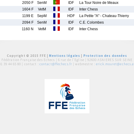
2050 F
SenM
IDF
La Tour Noire de Meaux
1604 F
VetM
IDF
Inter Chess
1199 E
SepM
HDF
La Petite "A" - Chateau-Thierry
2094 F
SenM
IDF
C.E. Colombes
1160 N
VetM
IDF
Inter Chess
Copyright © 2015 FFE |
Mentions légales
|
Protection des données
Fédération Française des Echecs |
6 rue de l'Eglise | 92600 ASNIERES SUR SEINE
01 39 44 65 80
| contact :
contact@ffechecs.fr
| webmestre :
erick.mouret@echecs.as