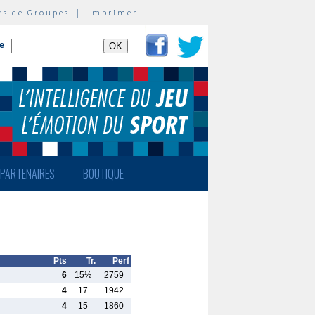
rs de Groupes
|
Imprimer
te
PARTENAIRES
BOUTIQUE
Pts
Tr.
Perf
6
15½
2759
4
17
1942
4
15
1860