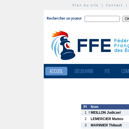
Plan du site
|
Contact
Rechercher un joueur
ACCUEIL
DÉCOUVRIR
FFE
COM
Pl
Nom
1
f
MEILLON Judicael
2
LEMERCIER Matteo
3
MARINIER Thibault