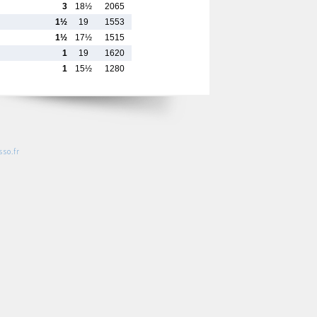
3
18½
2065
1½
19
1553
1½
17½
1515
1
19
1620
1
15½
1280
so.fr