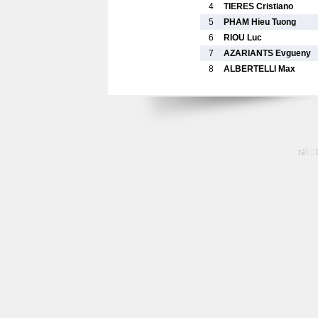
4
TIERES Cristiano
5
PHAM Hieu Tuong
6
RIOU Luc
7
AZARIANTS Evgueny
8
ALBERTELLI Max
tél :