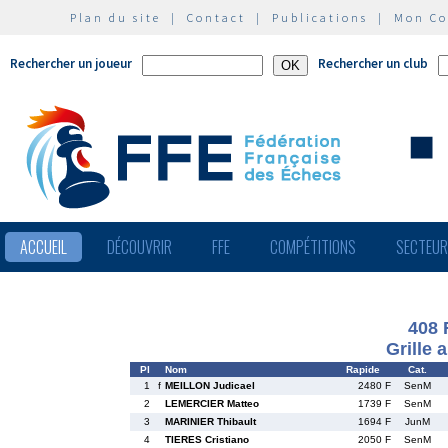
Plan du site
|
Contact
|
Publications
|
Mon C
Rechercher un joueur
Rechercher un club
ACCUEIL
DÉCOUVRIR
FFE
COMPÉTITIONS
SECTEU
408 
Grille 
Pl
Nom
Rapide
Cat.
1
f
MEILLON Judicael
2480 F
SenM
2
LEMERCIER Matteo
1739 F
SenM
3
MARINIER Thibault
1694 F
JunM
4
TIERES Cristiano
2050 F
SenM