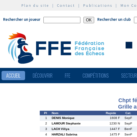
Plan du site
|
Contact
|
Publications
|
Mon C
Rechercher un joueur
Rechercher un club
ACCUEIL
DÉCOUVRIR
FFE
COMPÉTITIONS
SECTEU
Chpt f
Grille 
Pl
Nom
Rapide
Cat.
1
DENIS Monique
1608 F
SepF
2
LAMOUR Stephanie
1230 N
SepF
3
LACH Viliya
1447 F
BenF
4
HARZALI Sabrina
1475 F
SenF