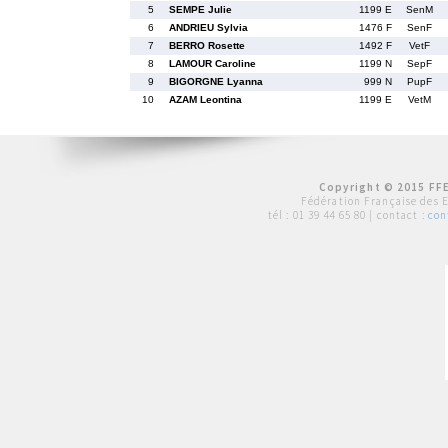
5
SEMPE Julie
1199 E
SenM
6
ANDRIEU Sylvia
1476 F
SenF
7
BERRO Rosette
1492 F
VetF
8
LAMOUR Caroline
1199 N
SepF
9
BIGORGNE Lyanna
999 N
PupF
10
AZAM Leontina
1199 E
VetM
Copyright © 2015 FFE
Fédération Française des 
tél :
01 39 44 65 80
| contact :
con