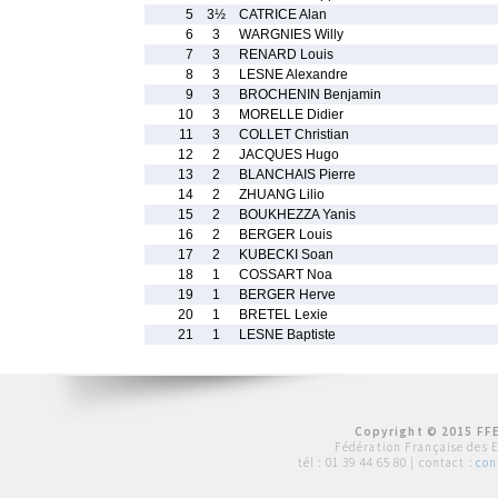
5
3½
CATRICE Alan
6
3
WARGNIES Willy
7
3
RENARD Louis
8
3
LESNE Alexandre
9
3
BROCHENIN Benjamin
10
3
MORELLE Didier
11
3
COLLET Christian
12
2
JACQUES Hugo
13
2
BLANCHAIS Pierre
14
2
ZHUANG Lilio
15
2
BOUKHEZZA Yanis
16
2
BERGER Louis
17
2
KUBECKI Soan
18
1
COSSART Noa
19
1
BERGER Herve
20
1
BRETEL Lexie
21
1
LESNE Baptiste
Copyright © 2015 FFE
Fédération Française des 
tél :
01 39 44 65 80
| contact :
con