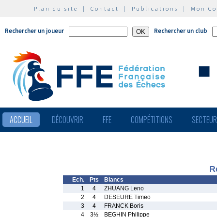
Plan du site
|
Contact
|
Publications
|
Mon C
Rechercher un joueur
Rechercher un club
ACCUEIL
DÉCOUVRIR
FFE
COMPÉTITIONS
SECTEU
R
Ech.
Pts
Blancs
1
4
ZHUANG Leno
2
4
DESEURE Timeo
3
4
FRANCK Boris
4
3½
BEGHIN Philippe