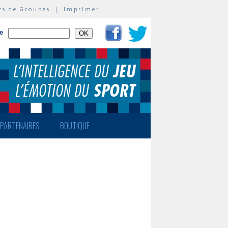
rs de Groupes
|
Imprimer
te
PARTENAIRES
BOUTIQUE