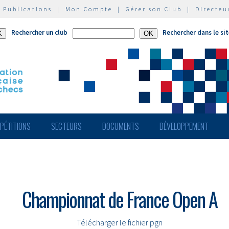
|
Publications
|
Mon Compte
|
Gérer son Club
|
Directeu
Rechercher un club
Rechercher dans le si
PÉTITIONS
SECTEURS
DOCUMENTS
DÉVELOPPEMENT
Championnat de France Open A
Télécharger le fichier pgn