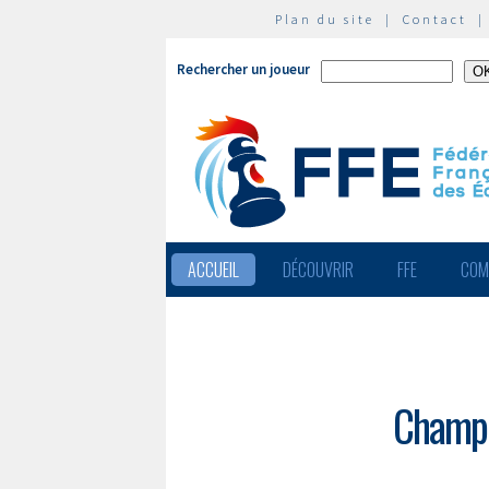
Plan du site
|
Contact
Rechercher un joueur
ACCUEIL
DÉCOUVRIR
FFE
COM
Champi