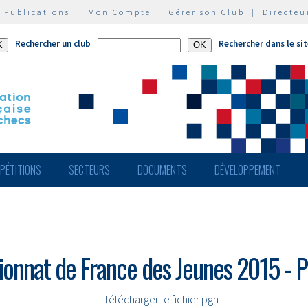
|
Publications
|
Mon Compte
|
Gérer son Club
|
Directeu
Rechercher un club
Rechercher dans le si
PÉTITIONS
SECTEURS
DOCUMENTS
DÉVELOPPEMENT
onnat de France des Jeunes 2015 - Pu
Télécharger le fichier pgn