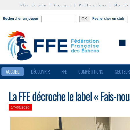
Plan du site
|
Contact
|
Publications
|
Mon C
Rechercher un joueur
Rechercher un club
ACCUEIL
DÉCOUVRIR
FFE
COMPÉTITIONS
SECTEU
La FFE décroche le label « Fais-nou
17/08/2020