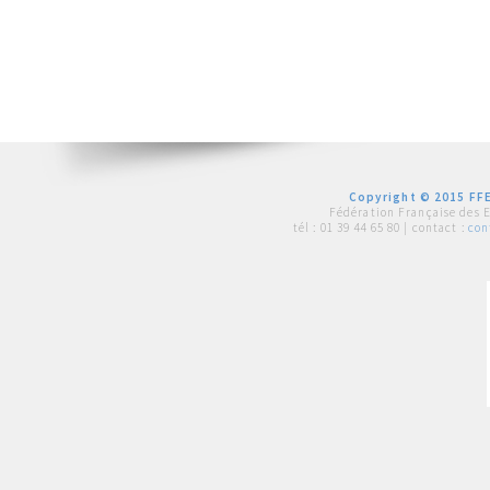
Copyright © 2015 FFE
Fédération Française des 
tél :
01 39 44 65 80
| contact :
con