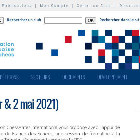
|
Publications
|
Mon Compte
|
Gérer son Club
|
Directeu
Rechercher un club
Rechercher dans le si
PÉTITIONS
SECTEURS
DOCUMENTS
DÉVELOPPEMENT
r & 2 mai 2021)
tion ChessMates International vous propose avec l'appui de
Île-de-France des Echecs, une session de formation à la
e Tornelo, récemment agrée par la FIDE.