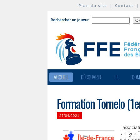
Plan du site
|
Contact
Rechercher un joueur
ACCUEIL
DÉCOUVRIR
FFE
COM
Formation Tornelo (1e
27/04/2021
L'associa
la Ligue 
plateform