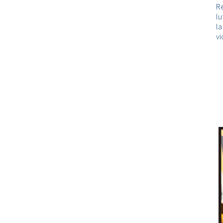
Re
lu
l
vi