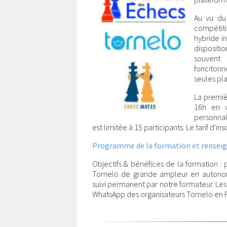
Au vu du 
compétiti
hybride in
dispositi
souvent
foncitonn
seules pl
La premiè
16h en v
personnali
est limitée à 15 participants. Le tarif d'in
Programme de la formation et renseig
Objectifs & bénéfices de la formation :
Tornelo de grande ampleur en autonomie
suivi permanent par notre formateur. Les 
WhatsApp des organisateurs Tornelo en Fr