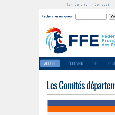
Plan du site
|
Contact
Rechercher un joueur
ACCUEIL
DÉCOUVRIR
FFE
COM
Les Comités départe