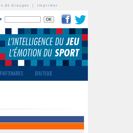
rs de Groupes
|
Imprimer
te
PARTENAIRES
BOUTIQUE