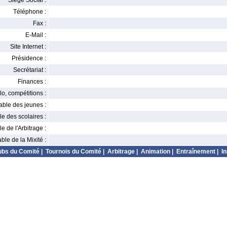
Siège Social :
Téléphone :
Fax :
E-Mail :
Site Internet :
Présidence :
Secrétariat :
Finances :
o, compétitions :
ble des jeunes :
 des scolaires :
 de l'Arbitrage :
le de la Mixité :
ubs du Comité
|
Tournois du Comité
|
Arbitrage
|
Animation
|
Entraînement
|
In