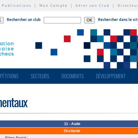
|
Publications
|
Mon Compte
|
Gérer son Club
|
Directeu
Rechercher un club
Rechercher dans le si
PÉTITIONS
SECTEURS
DOCUMENTS
DÉVELOPPEMENT
mentaux
11 - Aude
Occitanie