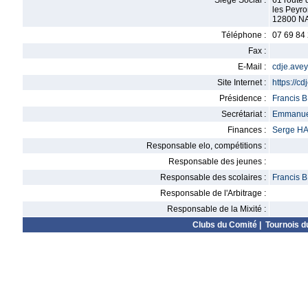
Siège Social :
61 route 
les Peyro
12800 N
Téléphone :
07 69 84
Fax :
E-Mail :
cdje.ave
Site Internet :
https://c
Présidence :
Francis
Secrétariat :
Emmanu
Finances :
Serge H
Responsable elo, compétitions :
Responsable des jeunes :
Responsable des scolaires :
Francis
Responsable de l'Arbitrage :
Responsable de la Mixité :
Clubs du Comité
|
Tournois d