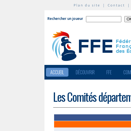
Plan du site
|
Contact
Rechercher un joueur
ACCUEIL
DÉCOUVRIR
FFE
COM
Les Comités départe