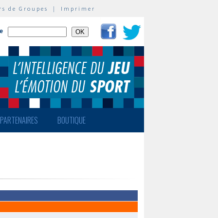
rs de Groupes
|
Imprimer
te
PARTENAIRES
BOUTIQUE