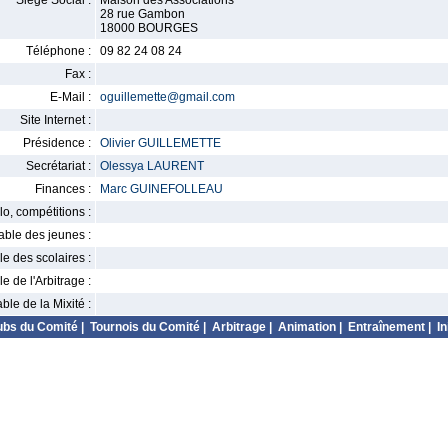
Siège Social :
Maison des Associations
28 rue Gambon
18000 BOURGES
Téléphone :
09 82 24 08 24
Fax :
E-Mail :
oguillemette@gmail.com
Site Internet :
Présidence :
Olivier GUILLEMETTE
Secrétariat :
Olessya LAURENT
Finances :
Marc GUINEFOLLEAU
o, compétitions :
ble des jeunes :
 des scolaires :
 de l'Arbitrage :
le de la Mixité :
ubs du Comité
|
Tournois du Comité
|
Arbitrage
|
Animation
|
Entraînement
|
In