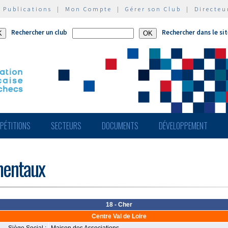
|
Publications
|
Mon Compte
|
Gérer son Club
|
Directeu
Rechercher un club
Rechercher dans le si
PÉTITIONS
SECTEURS
DOCUMENTS
DÉVELOPPEMENT
mentaux
18 - Cher
Centre Val de Loire