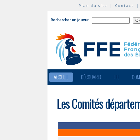
Plan du site
|
Contact
Rechercher un joueur
ACCUEIL
DÉCOUVRIR
FFE
COM
Les Comités départe