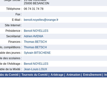
Siège Social :
13 rue Ronchaux
25000 BESANCON
Téléphone :
06 74 31 74 78
Fax :
E-Mail :
benoit.noyelles@orange.fr
Site Internet :
Présidence :
Benoit NOYELLES
Secrétariat :
Adrien AVENIA
Finances :
Thomas BETSCH
o, compétitions :
Thomas BETSCH
ble des jeunes :
Sylvain BITSCHENE
 des scolaires :
 de l'Arbitrage :
Benoit NOYELLES
le de la Mixité :
Jean-Louis LOUX
ubs du Comité
|
Tournois du Comité
|
Arbitrage
|
Animation
|
Entraînement
|
In