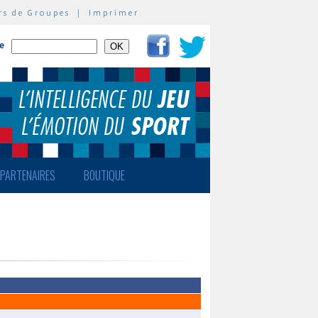
rs de Groupes
|
Imprimer
te
PARTENAIRES
BOUTIQUE