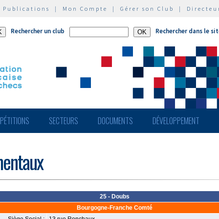
|
Publications
|
Mon Compte
|
Gérer son Club
|
Directeu
Rechercher un club
Rechercher dans le si
PÉTITIONS
SECTEURS
DOCUMENTS
DÉVELOPPEMENT
mentaux
25 - Doubs
Bourgogne-Franche Comté